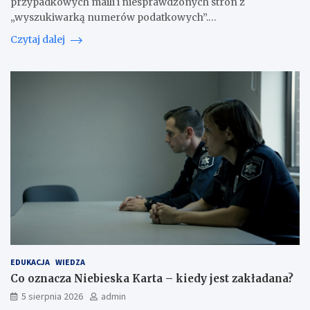
przypadkowych maili i niesprawdzonych stron z
„wyszukiwarką numerów podatkowych”.…
Czytaj dalej
EDUKACJA
WIEDZA
Co oznacza Niebieska Karta – kiedy jest zakładana?
5 sierpnia 2026
admin