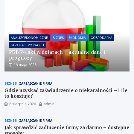
ANALIZY EKONOMICZNE
BIZNES
EKONOMIA
GOSPODARKA
STRATEGIE ROZWOJU
PKB Polski w dolarach – aktualne dane i
prognozy
19 maja 2026
BIZNES
ZARZĄDZANIE FIRMĄ
Gdzie uzyskać zaświadczenie o niekaralności – i ile
to kosztuje?
6 sierpnia 2026
admin
BIZNES
ZARZĄDZANIE FIRMĄ
Jak sprawdzić zadłużenie firmy za darmo – dostępne
sposoby