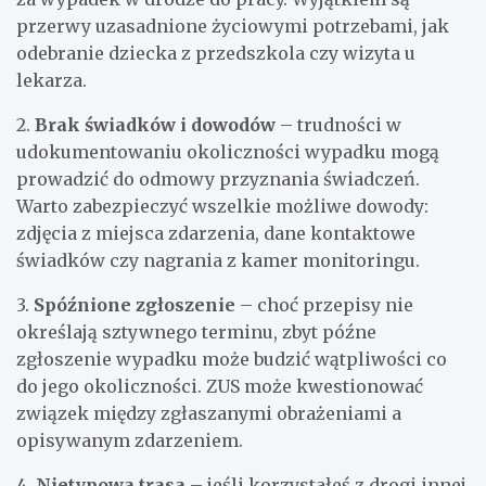
przerwy uzasadnione życiowymi potrzebami, jak
odebranie dziecka z przedszkola czy wizyta u
lekarza.
2.
Brak świadków i dowodów
– trudności w
udokumentowaniu okoliczności wypadku mogą
prowadzić do odmowy przyznania świadczeń.
Warto zabezpieczyć wszelkie możliwe dowody:
zdjęcia z miejsca zdarzenia, dane kontaktowe
świadków czy nagrania z kamer monitoringu.
3.
Spóźnione zgłoszenie
– choć przepisy nie
określają sztywnego terminu, zbyt późne
zgłoszenie wypadku może budzić wątpliwości co
do jego okoliczności. ZUS może kwestionować
związek między zgłaszanymi obrażeniami a
opisywanym zdarzeniem.
4.
Nietypowa trasa
– jeśli korzystałeś z drogi innej