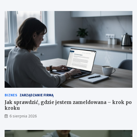
a
y
r
z
e
y
k
k
a
BIZNES
ZARZĄDZANIE FIRMĄ
Jak sprawdzić, gdzie jestem zameldowana – krok po
kroku
6 sierpnia 2026