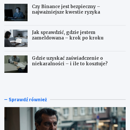
Czy Binance jest bezpieczny –
najważniejsze kwestie ryzyka
Jak sprawdzić, gdzie jestem
zameldowana – krok po kroku
Gdzie uzyskać zaświadczenie o
niekaralności – i ile to kosztuje?
C
C
z
z
y
y
T
B
u
i
Sprawdź również
r
n
c
a
j
n
a
c
j
e
e
j