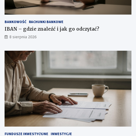
j
i
a
d
k
e
BANKOWOŚĆ
RACHUNKI BANKOWE
g
n
o
d
IBAN – gdzie znaleźć i jak go odczytać?
o
o
8 sierpnia 2026
d
w
c
e
z
–
y
n
t
a
a
c
ć
o
?
z
w
r
ó
c
i
ć
u
w
a
FUNDUSZE INWESTYCYJNE
INWESTYCJE