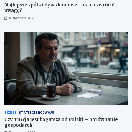
g
Najlepsze spółki dywidendowe – na co zwrócić
ę
uwagę?
?
8 sierpnia 2026
BIZNES
STRATEGIE ROZWOJU
Czy Turcja jest bogatsza od Polski – porównanie
gospodarek