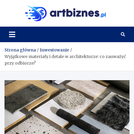
Skip
to
Artbi
content
Strona główna
Inwestowanie
Wyjątkowe materiały i detale w architekturze: co zauważyć
przy odbiorze?