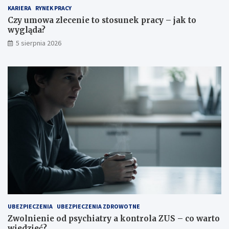
o
r
KARIERA
RYNEK PRACY
s
y
u
a
Czy umowa zlecenie to stosunek pracy – jak to
n
k
wygląda?
e
o
5 sierpnia 2026
k
n
p
t
r
r
a
o
c
l
y
a
–
Z
j
U
a
S
k
–
t
c
o
o
w
w
y
a
g
r
l
t
ą
o
UBEZPIECZENIA
UBEZPIECZENIA ZDROWOTNE
d
w
Zwolnienie od psychiatry a kontrola ZUS – co warto
a
i
wiedzieć?