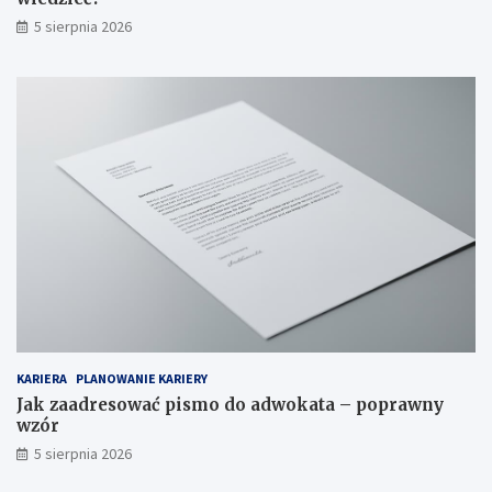
?
e
5 sierpnia 2026
d
z
i
e
ć
?
KARIERA
PLANOWANIE KARIERY
Jak zaadresować pismo do adwokata – poprawny
wzór
5 sierpnia 2026