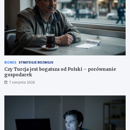
o
p
z
o
w
r
r
ó
ó
w
c
n
i
a
ć
n
u
i
w
e
a
g
g
o
BIZNES
STRATEGIE ROZWOJU
ę
s
Czy Turcja jest bogatsza od Polski – porównanie
?
p
gospodarek
o
7 sierpnia 2026
d
a
r
e
k