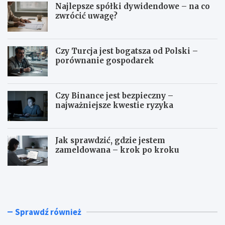
Najlepsze spółki dywidendowe – na co
zwrócić uwagę?
Czy Turcja jest bogatsza od Polski –
porównanie gospodarek
Czy Binance jest bezpieczny –
najważniejsze kwestie ryzyka
Jak sprawdzić, gdzie jestem
zameldowana – krok po kroku
N
C
a
z
j
y
l
T
e
u
Sprawdź również
p
r
s
c