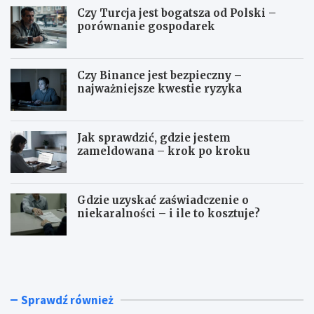
Czy Turcja jest bogatsza od Polski –
porównanie gospodarek
Czy Binance jest bezpieczny –
najważniejsze kwestie ryzyka
Jak sprawdzić, gdzie jestem
zameldowana – krok po kroku
Gdzie uzyskać zaświadczenie o
niekaralności – i ile to kosztuje?
C
C
z
z
y
y
T
B
u
i
Sprawdź również
r
n
c
a