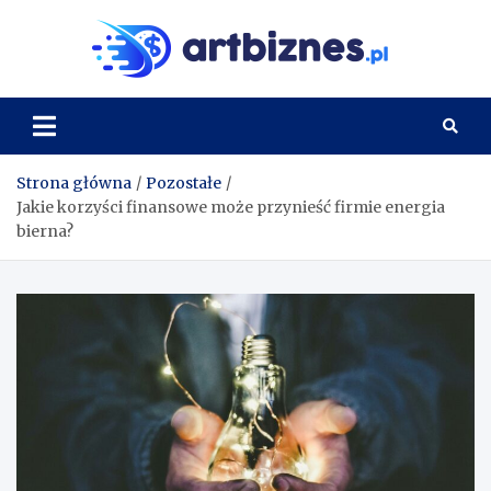
Skip
to
Artbi
content
Strona główna
Pozostałe
Jakie korzyści finansowe może przynieść firmie energia
bierna?