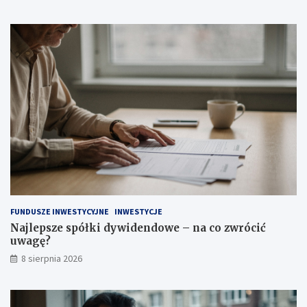
d
w
c
e
z
–
y
n
t
a
a
c
ć
o
?
z
w
r
ó
c
i
ć
u
w
a
FUNDUSZE INWESTYCYJNE
INWESTYCJE
g
Najlepsze spółki dywidendowe – na co zwrócić
ę
uwagę?
?
8 sierpnia 2026