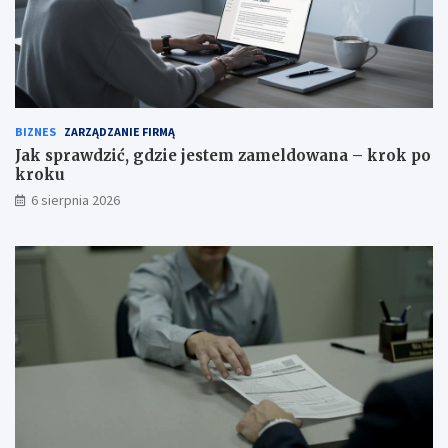
BIZNES
ZARZĄDZANIE FIRMĄ
Jak sprawdzić, gdzie jestem zameldowana – krok po
kroku
6 sierpnia 2026