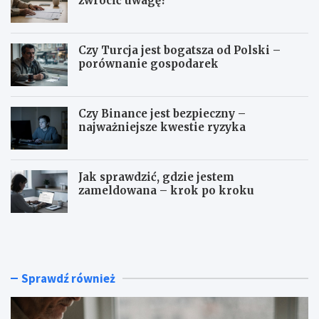
zwrócić uwagę?
Czy Turcja jest bogatsza od Polski –
porównanie gospodarek
Czy Binance jest bezpieczny –
najważniejsze kwestie ryzyka
Jak sprawdzić, gdzie jestem
zameldowana – krok po kroku
N
C
a
z
j
y
l
T
e
u
Sprawdź również
p
r
s
c
z
j