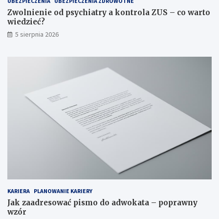
UBEZPIECZENIA
UBEZPIECZENIA ZDROWOTNE
d
w
Zwolnienie od psychiatry a kontrola ZUS – co warto
a
i
wiedzieć?
?
e
5 sierpnia 2026
d
z
i
e
ć
?
KARIERA
PLANOWANIE KARIERY
Jak zaadresować pismo do adwokata – poprawny
wzór