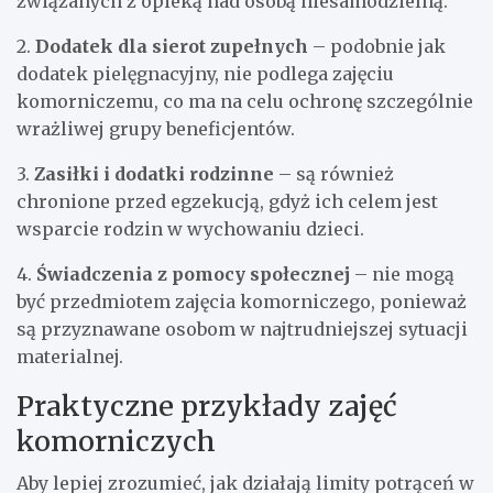
związanych z opieką nad osobą niesamodzielną.
2.
Dodatek dla sierot zupełnych
– podobnie jak
dodatek pielęgnacyjny, nie podlega zajęciu
komorniczemu, co ma na celu ochronę szczególnie
wrażliwej grupy beneficjentów.
3.
Zasiłki i dodatki rodzinne
– są również
chronione przed egzekucją, gdyż ich celem jest
wsparcie rodzin w wychowaniu dzieci.
4.
Świadczenia z pomocy społecznej
– nie mogą
być przedmiotem zajęcia komorniczego, ponieważ
są przyznawane osobom w najtrudniejszej sytuacji
materialnej.
Praktyczne przykłady zajęć
komorniczych
Aby lepiej zrozumieć, jak działają limity potrąceń w