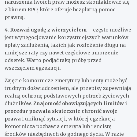
naruszenia twoich praw możesz skontaktować się
z biurem RPO, które oferuje bezpłatną pomoc
prawną.
4.
Rozważ ugodę z wierzycielem
– często możliwe
jest wynegocjowanie korzystniejszych warunków
spłaty zadłużenia, takich jak rozłożenie długu na
mniejsze raty czy nawet częściowe umorzenie
odsetek. Warto podjąć taką próbę przed
wszczęciem egzekucji.
Zajęcie komornicze emerytury lub renty może być
trudnym doświadczeniem, ale przepisy zapewniają
realną ochronę podstawowych potrzeb życiowych
dłużników.
Znajomość obowiązujących limitów i
procedur pozwala skutecznie chronić swoje
prawa
i uniknąć sytuacji, w której egzekucja
komornicza pozbawia emeryta lub rencistę
środków niezbędnych do godnego życia. W razie