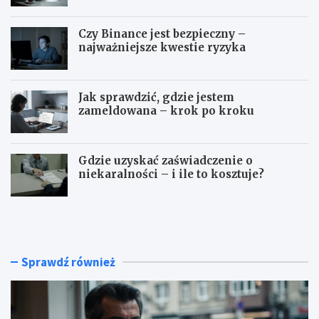
Czy Binance jest bezpieczny –
najważniejsze kwestie ryzyka
Jak sprawdzić, gdzie jestem
zameldowana – krok po kroku
Gdzie uzyskać zaświadczenie o
niekaralności – i ile to kosztuje?
C
C
z
z
y
y
T
B
u
i
Sprawdź również
r
n
c
a
j
n
a
c
j
e