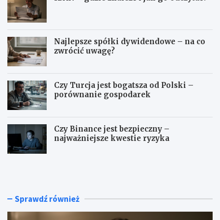
Najlepsze spółki dywidendowe – na co
zwrócić uwagę?
Czy Turcja jest bogatsza od Polski –
porównanie gospodarek
Czy Binance jest bezpieczny –
najważniejsze kwestie ryzyka
I
N
B
a
A
j
N
l
–
e
Sprawdź również
g
p
d
s
z
z