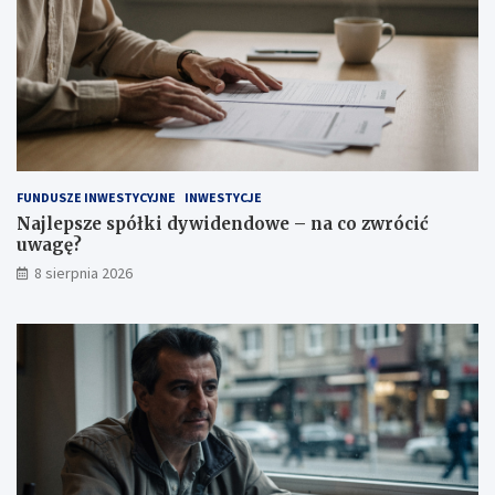
?
z
w
r
ó
c
i
ć
u
w
a
FUNDUSZE INWESTYCYJNE
INWESTYCJE
g
Najlepsze spółki dywidendowe – na co zwrócić
ę
uwagę?
?
8 sierpnia 2026