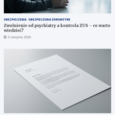
y
a
g
r
l
t
ą
o
UBEZPIECZENIA
UBEZPIECZENIA ZDROWOTNE
d
w
Zwolnienie od psychiatry a kontrola ZUS – co warto
a
i
wiedzieć?
?
e
5 sierpnia 2026
d
z
i
e
ć
?