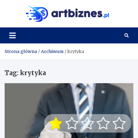
Skip
to
Artbi
content
Strona główna
Archiwum
krytyka
Tag:
krytyka