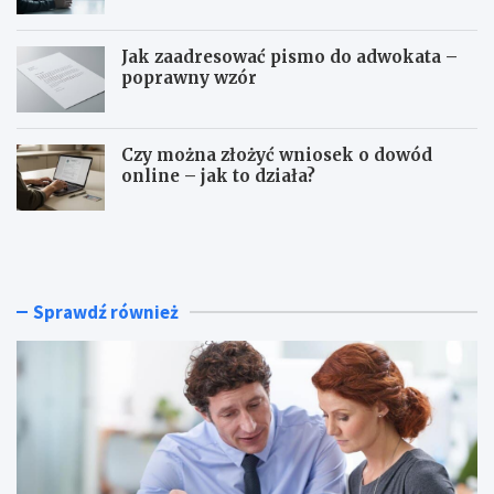
Jak zaadresować pismo do adwokata –
poprawny wzór
Czy można złożyć wniosek o dowód
online – jak to działa?
C
Z
z
w
y
o
u
l
m
n
Sprawdź również
o
i
w
e
a
n
z
i
l
e
e
o
c
d
e
p
n
s