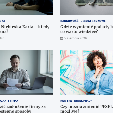
DZA
BANKOWOŚĆ
USŁUGI BANKOWE
 Niebieska Karta – kiedy
Gdzie wymienić podarty 
dana?
co warto wiedzieć?
026
5 sierpnia 2026
ZANIE FIRMĄ
KARIERA
RYNEK PRACY
zić zadłużenie firmy za
Czy można zmienić PESEL 
stępne sposoby
możliwe?