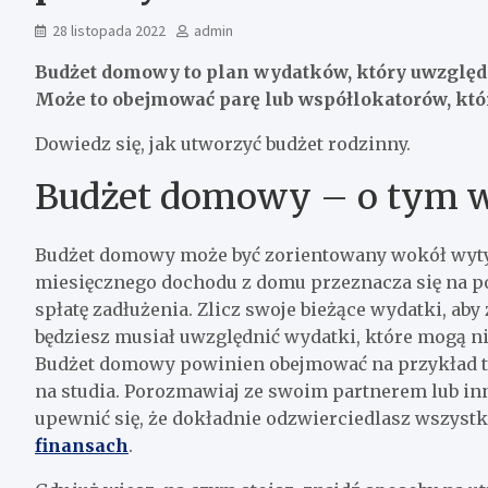
28 listopada 2022
admin
Budżet domowy to plan wydatków, który uwzglę
Może to obejmować parę lub współlokatorów, któ
Dowiedz się, jak utworzyć budżet rodzinny.
Budżet domowy – o tym w
Budżet domowy może być zorientowany wokół wytyc
miesięcznego dochodu z domu przeznacza się na po
spłatę zadłużenia. Zlicz swoje bieżące wydatki, aby 
będziesz musiał uwzględnić wydatki, które mogą n
Budżet domowy powinien obejmować na przykład tak
na studia. Porozmawiaj ze swoim partnerem lub 
upewnić się, że dokładnie odzwierciedlasz wszyst
finansach
.