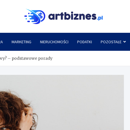
Artbi
RA
MARKETING
NIERUCHOMOŚCI
PODATKI
POZOSTAŁE
owy? – podstawowe porady