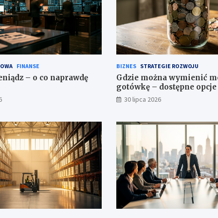
SOWA
FINANSE
BIZNES
STRATEGIE ROZWOJU
eniądz – o co naprawdę
Gdzie można wymienić m
gotówkę – dostępne opcje 
6
30 lipca 2026