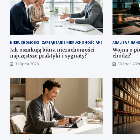
NIERUCHOMOŚCI
ZARZĄDZANIE NIERUCHOMOŚCIAMI
ANALIZA FINAN
Jak oszukują biura nieruchomości –
Wojna o pi
najczęstsze praktyki i sygnały?
chodzi?
31 lipca 2026
30 lipca 202