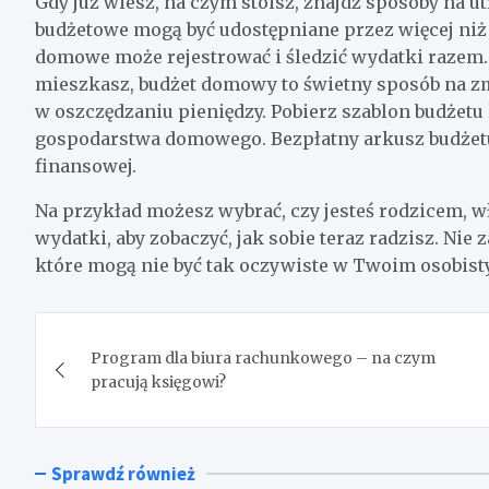
Gdy już wiesz, na czym stoisz, znajdź sposoby na u
budżetowe mogą być udostępniane przez więcej niż
domowe może rejestrować i śledzić wydatki razem. N
mieszkasz, budżet domowy to świetny sposób na
w oszczędzaniu pieniędzy. Pobierz szablon budżetu 
gospodarstwa domowego. Bezpłatny arkusz budżetu
finansowej.
Na przykład możesz wybrać, czy jesteś rodzicem, wł
wydatki, aby zobaczyć, jak sobie teraz radzisz. Nie
które mogą nie być tak oczywiste w Twoim osobist
Nawigacja
Program dla biura rachunkowego – na czym
wpisu
pracują księgowi?
Sprawdź również