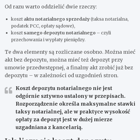
Od razu warto oddzielić dwie rzeczy:
koszt
aktu notarialnego sprzedaży
(taksa notarialna,
podatek PCC, opłaty sądowe),
koszt
samego depozytu notarialnego
– czyli
przechowania i wypłaty pieniędzy.
Te dwa elementy są rozliczane osobno. Można mieć
akt bez depozytu, można mieć też depozyt przy
umowie przedwstępnej, a finalny akt zrobić już bez
depozytu – w zależności od uzgodnień stron.
Koszt depozytu notarialnego
nie jest
odgórnie sztywno ustalony w przepisach
.
Rozporządzenie określa maksymalne stawki
taksy notarialnej, ale w praktyce wysokość
opłaty za depozyt jest w dużej mierze
uzgadniana z kancelarią
.