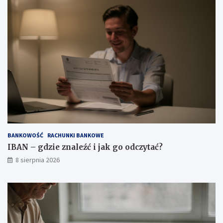
z
z
i
e
e
s
z
p
n
ó
a
ł
l
k
e
i
ź
d
ć
y
i
w
j
i
a
d
k
e
BANKOWOŚĆ
RACHUNKI BANKOWE
g
n
o
d
IBAN – gdzie znaleźć i jak go odczytać?
o
o
8 sierpnia 2026
d
w
c
e
z
–
y
n
t
a
a
c
ć
o