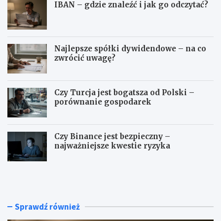
IBAN – gdzie znaleźć i jak go odczytać?
Najlepsze spółki dywidendowe – na co
zwrócić uwagę?
Czy Turcja jest bogatsza od Polski –
porównanie gospodarek
Czy Binance jest bezpieczny –
najważniejsze kwestie ryzyka
I
N
B
a
A
j
N
l
–
e
Sprawdź również
g
p
d
s