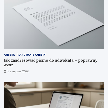
KARIERA
PLANOWANIE KARIERY
Jak zaadresować pismo do adwokata – poprawny
wzór
5 sierpnia 2026