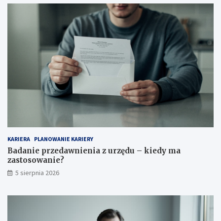
KARIERA
PLANOWANIE KARIERY
Badanie przedawnienia z urzędu – kiedy ma
zastosowanie?
5 sierpnia 2026