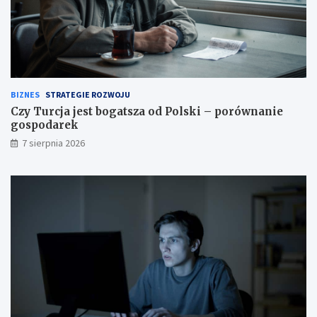
BIZNES
STRATEGIE ROZWOJU
Czy Turcja jest bogatsza od Polski – porównanie
gospodarek
7 sierpnia 2026