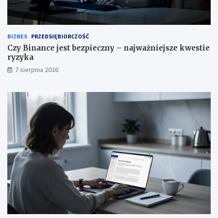
BIZNES
PRZEDSIĘBIORCZOŚĆ
Czy Binance jest bezpieczny – najważniejsze kwestie
ryzyka
7 sierpnia 2026