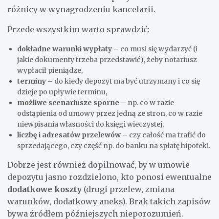
różnicy w wynagrodzeniu kancelarii.
Przede wszystkim warto sprawdzić:
dokładne warunki wypłaty
– co musi się wydarzyć (i
jakie dokumenty trzeba przedstawić), żeby notariusz
wypłacił pieniądze,
terminy
– do kiedy depozyt ma być utrzymany i co się
dzieje po upływie terminu,
możliwe scenariusze sporne
– np. co w razie
odstąpienia od umowy przez jedną ze stron, co w razie
niewpisania własności do księgi wieczystej,
liczbę i adresatów przelewów
– czy całość ma trafić do
sprzedającego, czy część np. do banku na spłatę hipoteki.
Dobrze jest również dopilnować, by w umowie
depozytu jasno rozdzielono, kto ponosi ewentualne
dodatkowe koszty
(drugi przelew, zmiana
warunków, dodatkowy aneks). Brak takich zapisów
bywa źródłem późniejszych nieporozumień.