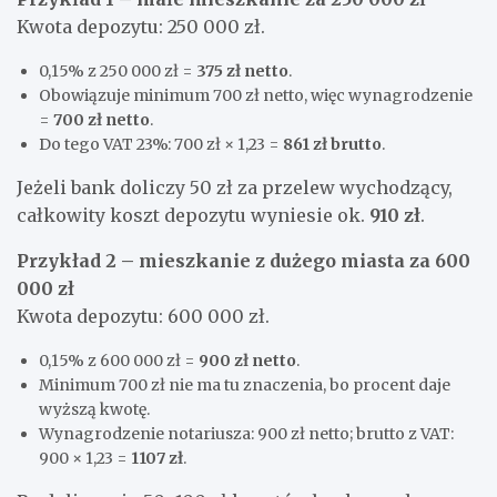
Kwota depozytu: 250 000 zł.
0,15% z 250 000 zł =
375 zł netto
.
Obowiązuje minimum 700 zł netto, więc wynagrodzenie
=
700 zł netto
.
Do tego VAT 23%: 700 zł × 1,23 =
861 zł brutto
.
Jeżeli bank doliczy 50 zł za przelew wychodzący,
całkowity koszt depozytu wyniesie ok.
910 zł
.
Przykład 2 – mieszkanie z dużego miasta za 600
000 zł
Kwota depozytu: 600 000 zł.
0,15% z 600 000 zł =
900 zł netto
.
Minimum 700 zł nie ma tu znaczenia, bo procent daje
wyższą kwotę.
Wynagrodzenie notariusza: 900 zł netto; brutto z VAT:
900 × 1,23 =
1107 zł
.