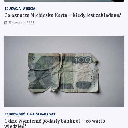
EDUKACJA
WIEDZA
Co oznacza Niebieska Karta – kiedy jest zakładana?
5 sierpnia 2026
BANKOWOŚĆ
USŁUGI BANKOWE
Gdzie wymienić podarty banknot – co warto
wiedzieć?