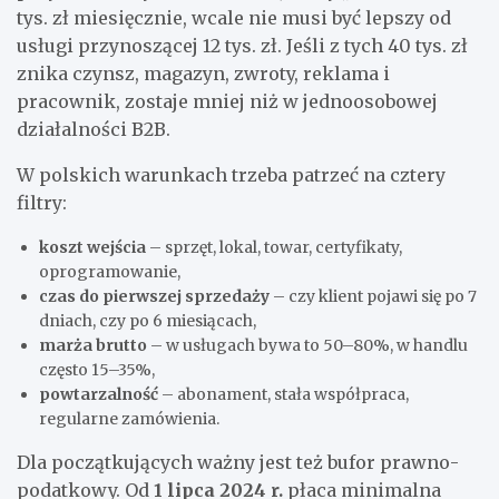
tys. zł miesięcznie, wcale nie musi być lepszy od
usługi przynoszącej 12 tys. zł. Jeśli z tych 40 tys. zł
znika czynsz, magazyn, zwroty, reklama i
pracownik, zostaje mniej niż w jednoosobowej
działalności B2B.
W polskich warunkach trzeba patrzeć na cztery
filtry:
koszt wejścia
– sprzęt, lokal, towar, certyfikaty,
oprogramowanie,
czas do pierwszej sprzedaży
– czy klient pojawi się po 7
dniach, czy po 6 miesiącach,
marża brutto
– w usługach bywa to 50–80%, w handlu
często 15–35%,
powtarzalność
– abonament, stała współpraca,
regularne zamówienia.
Dla początkujących ważny jest też bufor prawno-
podatkowy. Od
1 lipca 2024 r.
płaca minimalna