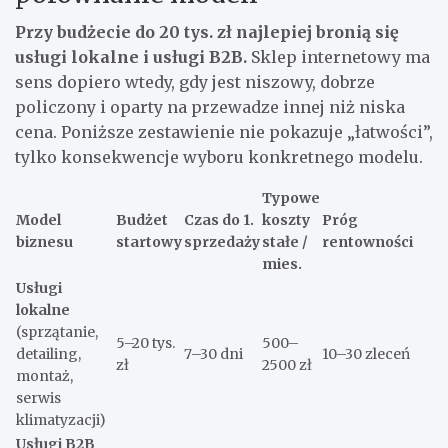
Przy budżecie do 20 tys. zł najlepiej bronią się
usługi lokalne i usługi B2B.
Sklep internetowy ma
sens dopiero wtedy, gdy jest niszowy, dobrze
policzony i oparty na przewadze innej niż niska
cena. Poniższe zestawienie nie pokazuje „łatwości”,
tylko konsekwencje wyboru konkretnego modelu.
Typowe
Model
Budżet
Czas do 1.
koszty
Próg
biznesu
startowy
sprzedaży
stałe /
rentowności
mies.
Usługi
lokalne
(sprzątanie,
5–20 tys.
500–
detailing,
7–30 dni
10–30 zleceń
zł
2500 zł
montaż,
serwis
klimatyzacji)
Usługi B2B