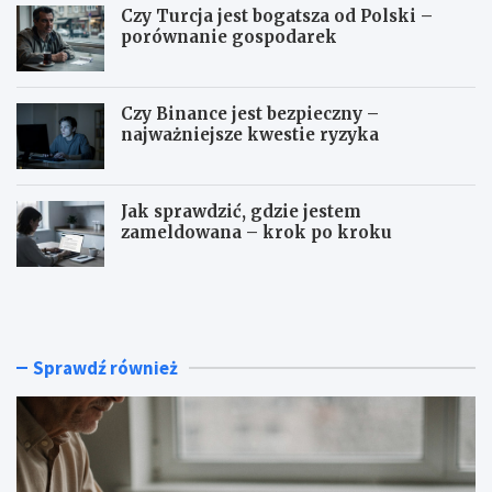
Czy Turcja jest bogatsza od Polski –
porównanie gospodarek
Czy Binance jest bezpieczny –
najważniejsze kwestie ryzyka
Jak sprawdzić, gdzie jestem
zameldowana – krok po kroku
N
C
a
z
j
y
l
T
e
u
Sprawdź również
p
r
s
c
z
j
e
a
s
j
p
e