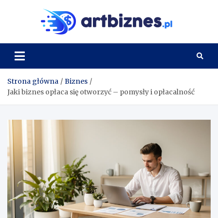
Skip
to
Artbi
content
Strona główna
Biznes
Jaki biznes opłaca się otworzyć – pomysły i opłacalność