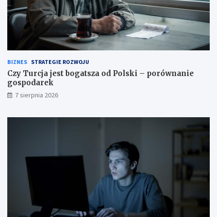
c
n
i
a
ć
n
u
i
w
e
a
g
g
o
BIZNES
STRATEGIE ROZWOJU
ę
s
Czy Turcja jest bogatsza od Polski – porównanie
?
p
gospodarek
o
7 sierpnia 2026
d
a
r
e
k