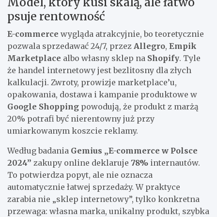
Model, który kusi skalą, ale łatwo
psuje rentowność
E-commerce
wygląda atrakcyjnie, bo teoretycznie
pozwala sprzedawać 24/7, przez
Allegro
,
Empik
Marketplace
albo własny sklep na
Shopify
. Tyle
że handel internetowy jest bezlitosny dla złych
kalkulacji. Zwroty, prowizje marketplace’u,
opakowania, dostawa i kampanie produktowe w
Google Shopping
powodują, że produkt z marżą
20% potrafi być nierentowny już przy
umiarkowanym koszcie reklamy.
Według badania
Gemius „E-commerce w Polsce
2024”
zakupy online deklaruje
78%
internautów.
To potwierdza popyt, ale nie oznacza
automatycznie łatwej sprzedaży. W praktyce
zarabia nie „sklep internetowy”, tylko konkretna
przewaga: własna marka, unikalny produkt, szybka