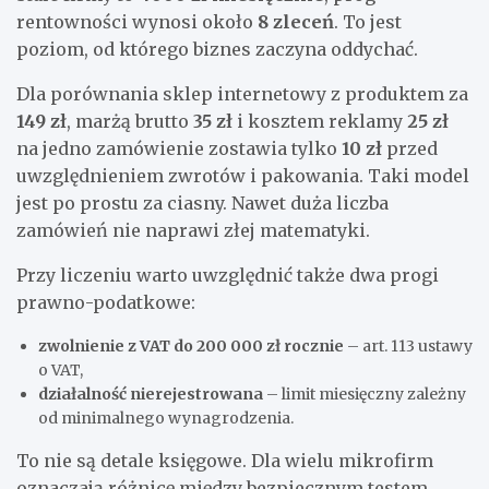
rentowności wynosi około
8 zleceń
. To jest
poziom, od którego biznes zaczyna oddychać.
Dla porównania sklep internetowy z produktem za
149 zł
, marżą brutto
35 zł
i kosztem reklamy
25 zł
na jedno zamówienie zostawia tylko
10 zł
przed
uwzględnieniem zwrotów i pakowania. Taki model
jest po prostu za ciasny. Nawet duża liczba
zamówień nie naprawi złej matematyki.
Przy liczeniu warto uwzględnić także dwa progi
prawno-podatkowe:
zwolnienie z VAT do 200 000 zł rocznie
– art. 113 ustawy
o VAT,
działalność nierejestrowana
– limit miesięczny zależny
od minimalnego wynagrodzenia.
To nie są detale księgowe. Dla wielu mikrofirm
oznaczają różnicę między bezpiecznym testem