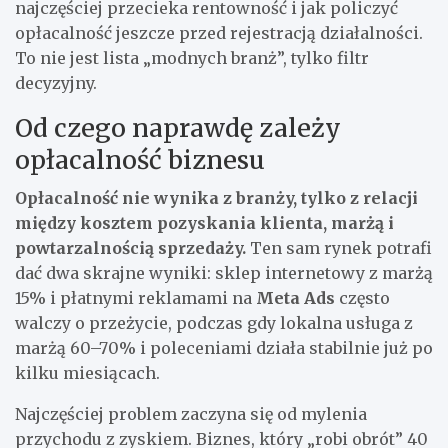
najczęściej przecieka rentowność i jak policzyć
opłacalność jeszcze przed rejestracją działalności.
To nie jest lista „modnych branż”, tylko filtr
decyzyjny.
Od czego naprawdę zależy
opłacalność biznesu
Opłacalność nie wynika z branży, tylko z relacji
między kosztem pozyskania klienta, marżą i
powtarzalnością sprzedaży.
Ten sam rynek potrafi
dać dwa skrajne wyniki: sklep internetowy z marżą
15% i płatnymi reklamami na
Meta Ads
często
walczy o przeżycie, podczas gdy lokalna usługa z
marżą 60–70% i poleceniami działa stabilnie już po
kilku miesiącach.
Najczęściej problem zaczyna się od mylenia
przychodu z zyskiem. Biznes, który „robi obrót” 40