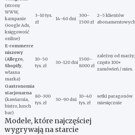
(strony
WWW,
3–10 tys.
300–
2–5 klientów
kampanie
14–60 dni
zł
1500 zł
abonamentowyc
Google Ads,
księgowość
online)
E-commerce
niszowy
zależny od marży;
(
Allegro
,
10–50
1500–
30–120 dni
często 100+
Shopify
,
tys. zł
8000 zł
zamówień / mies.
własna
marka)
Gastronomia
stacjonarna
80–300
10–40
setki paragonów
(kawiarnia,
30–90 dni
tys. zł
tys. zł
miesięcznie
bistro, lunch
bar)
Modele, które najczęściej
wygrywają na starcie