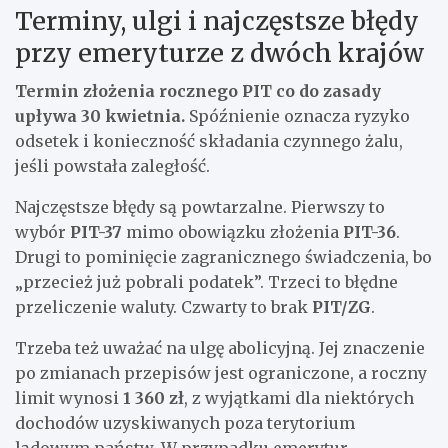
Terminy, ulgi i najczęstsze błędy
przy emeryturze z dwóch krajów
Termin złożenia rocznego PIT co do zasady
upływa
30 kwietnia
.
Spóźnienie oznacza ryzyko
odsetek i konieczność składania czynnego żalu,
jeśli powstała zaległość.
Najczęstsze błędy są powtarzalne. Pierwszy to
wybór
PIT-37
mimo obowiązku złożenia
PIT-36
.
Drugi to pominięcie zagranicznego świadczenia, bo
„przecież już pobrali podatek”. Trzeci to błędne
przeliczenie waluty. Czwarty to brak
PIT/ZG
.
Trzeba też uważać na ulgę abolicyjną. Jej znaczenie
po zmianach przepisów jest ograniczone, a roczny
limit wynosi
1 360 zł
, z wyjątkami dla niektórych
dochodów uzyskiwanych poza terytorium
lądowym państw. W przypadku emerytur