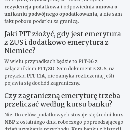
rezydencja podatkowa
i odpowiednia
umowa o
unikaniu podwójnego opodatkowania
, a nie sam
fakt poboru podatku za granicą.
Jaki PIT złożyć, gdy jest emerytura
z ZUS i dodatkowo emerytura z
Niemiec?
W wielu przypadkach będzie to
PIT-36
z
załącznikiem
PIT/ZG
. Sam dokument z
ZUS
, na
przykład
PIT-11A
, nie zamyka rozliczenia, jeśli
pojawia się dochód zagraniczny.
Czy zagraniczną emeryturę trzeba
przeliczać według kursu banku?
Nie. Do celów podatkowych stosuje się średni kurs
NBP
z ostatniego dnia roboczego poprzedzającego
dzień uzyskania przychodu. Kurs banku z historii