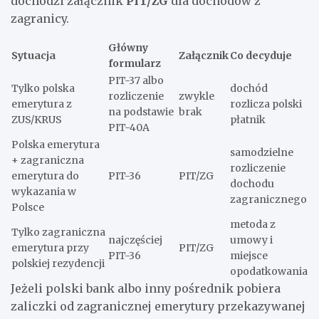
dochodzi załącznik
PIT/ZG
dla dochodów z
zagranicy.
Główny
Sytuacja
Załącznik
Co decyduje
formularz
PIT-37 albo
Tylko polska
dochód
rozliczenie
zwykle
emerytura z
rozlicza polski
na podstawie
brak
ZUS/KRUS
płatnik
PIT-40A
Polska emerytura
samodzielne
+ zagraniczna
rozliczenie
emerytura do
PIT-36
PIT/ZG
dochodu
wykazania w
zagranicznego
Polsce
metoda z
Tylko zagraniczna
najczęściej
umowy i
emerytura przy
PIT/ZG
PIT-36
miejsce
polskiej rezydencji
opodatkowania
Jeżeli polski bank albo inny pośrednik pobiera
zaliczki od zagranicznej emerytury przekazywanej