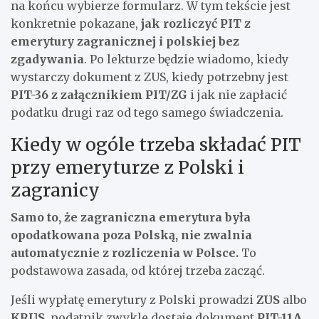
na końcu wybierze formularz. W tym tekście jest
konkretnie pokazane,
jak rozliczyć PIT z
emerytury zagranicznej i polskiej bez
zgadywania
. Po lekturze będzie wiadomo, kiedy
wystarczy dokument z ZUS, kiedy potrzebny jest
PIT-36 z załącznikiem PIT/ZG
i jak nie zapłacić
podatku drugi raz od tego samego świadczenia.
Kiedy w ogóle trzeba składać PIT
przy emeryturze z Polski i
zagranicy
Samo to, że zagraniczna emerytura była
opodatkowana poza Polską, nie zwalnia
automatycznie z rozliczenia w Polsce.
To
podstawowa zasada, od której trzeba zacząć.
Jeśli wypłatę emerytury z Polski prowadzi
ZUS
albo
KRUS
, podatnik zwykle dostaje dokument
PIT-11A