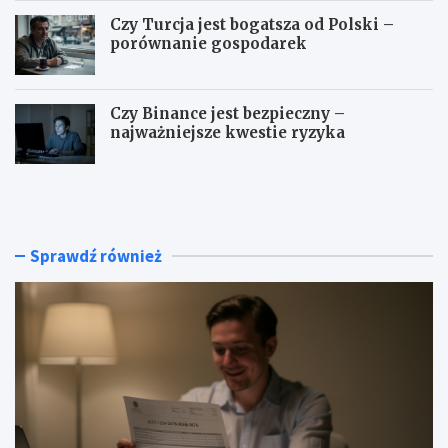
Czy Turcja jest bogatsza od Polski –
porównanie gospodarek
Czy Binance jest bezpieczny –
najważniejsze kwestie ryzyka
I
N
B
a
A
j
N
l
–
e
Sprawdź również
g
p
d
s
z
z
i
e
e
s
z
p
n
ó
a
ł
l
k
e
i
ź
d