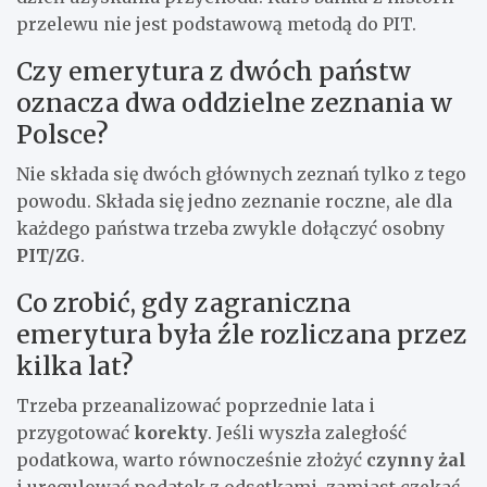
przelewu nie jest podstawową metodą do PIT.
Czy emerytura z dwóch państw
oznacza dwa oddzielne zeznania w
Polsce?
Nie składa się dwóch głównych zeznań tylko z tego
powodu. Składa się jedno zeznanie roczne, ale dla
każdego państwa trzeba zwykle dołączyć osobny
PIT/ZG
.
Co zrobić, gdy zagraniczna
emerytura była źle rozliczana przez
kilka lat?
Trzeba przeanalizować poprzednie lata i
przygotować
korekty
. Jeśli wyszła zaległość
podatkowa, warto równocześnie złożyć
czynny żal
i uregulować podatek z odsetkami, zamiast czekać