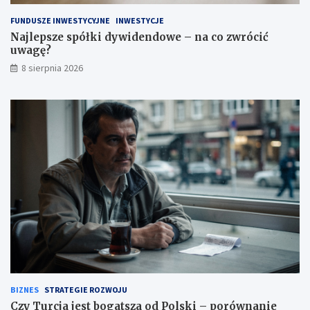
w
a
FUNDUSZE INWESTYCYJNE
INWESTYCJE
g
Najlepsze spółki dywidendowe – na co zwrócić
ę
uwagę?
?
8 sierpnia 2026
BIZNES
STRATEGIE ROZWOJU
Czy Turcja jest bogatsza od Polski – porównanie