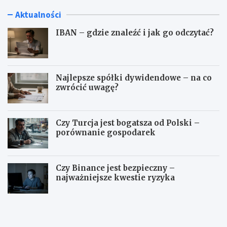
Aktualności
IBAN – gdzie znaleźć i jak go odczytać?
Najlepsze spółki dywidendowe – na co
zwrócić uwagę?
Czy Turcja jest bogatsza od Polski –
porównanie gospodarek
Czy Binance jest bezpieczny –
najważniejsze kwestie ryzyka
I
N
B
a
A
j
N
l