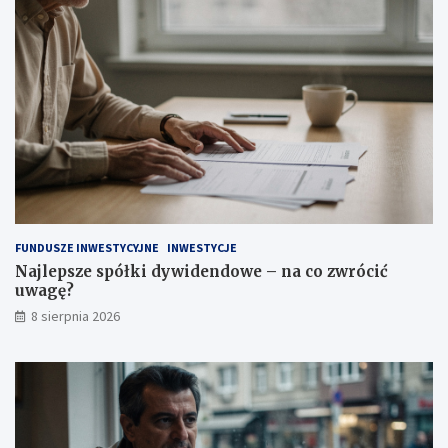
t
a
a
c
ć
o
?
z
w
r
ó
c
i
ć
u
w
a
FUNDUSZE INWESTYCYJNE
INWESTYCJE
g
Najlepsze spółki dywidendowe – na co zwrócić
ę
uwagę?
?
8 sierpnia 2026