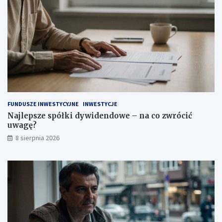
ć
o
?
z
w
r
ó
c
i
ć
u
w
a
FUNDUSZE INWESTYCYJNE
INWESTYCJE
g
Najlepsze spółki dywidendowe – na co zwrócić
ę
uwagę?
?
8 sierpnia 2026