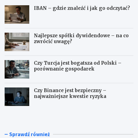
IBAN – gdzie znaleźć i jak go odczytać?
Najlepsze spółki dywidendowe – na co
zwrócić uwagę?
Czy Turcja jest bogatsza od Polski –
porównanie gospodarek
Czy Binance jest bezpieczny –
najważniejsze kwestie ryzyka
I
N
B
a
A
j
N
l
–
e
Sprawdź również
g
p