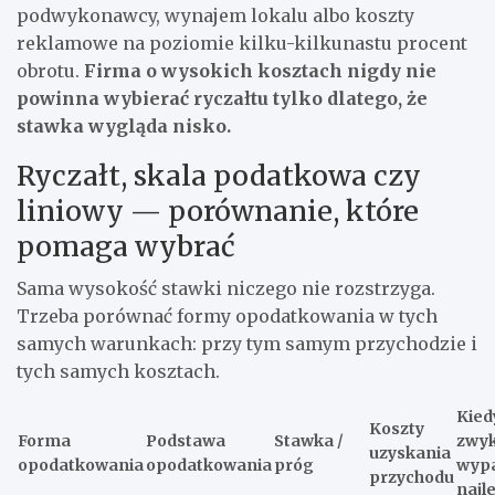
podwykonawcy, wynajem lokalu albo koszty
reklamowe na poziomie kilku-kilkunastu procent
obrotu.
Firma o wysokich kosztach nigdy nie
powinna wybierać ryczałtu tylko dlatego, że
stawka wygląda nisko.
Ryczałt, skala podatkowa czy
liniowy — porównanie, które
pomaga wybrać
Sama wysokość stawki niczego nie rozstrzyga.
Trzeba porównać formy opodatkowania w tych
samych warunkach: przy tym samym przychodzie i
tych samych kosztach.
Kied
Koszty
Forma
Podstawa
Stawka /
zwyk
uzyskania
opodatkowania
opodatkowania
próg
wyp
przychodu
najle