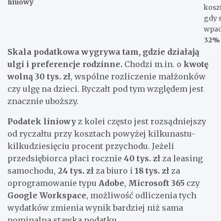
liniowy
kosz
gdy 
wpad
32%
Skala podatkowa wygrywa tam, gdzie działają
ulgi i preferencje rodzinne.
Chodzi m.in. o
kwotę
wolną 30 tys. zł
, wspólne rozliczenie małżonków
czy ulgę na dzieci. Ryczałt pod tym względem jest
znacznie uboższy.
Podatek liniowy
z kolei często jest rozsądniejszy
od ryczałtu przy kosztach powyżej kilkunastu-
kilkudziesięciu procent przychodu. Jeżeli
przedsiębiorca płaci rocznie
40 tys. zł
za leasing
samochodu,
24 tys. zł
za biuro i
18 tys. zł
za
oprogramowanie typu
Adobe
,
Microsoft 365
czy
Google Workspace
, możliwość odliczenia tych
wydatków zmienia wynik bardziej niż sama
nominalna stawka podatku.