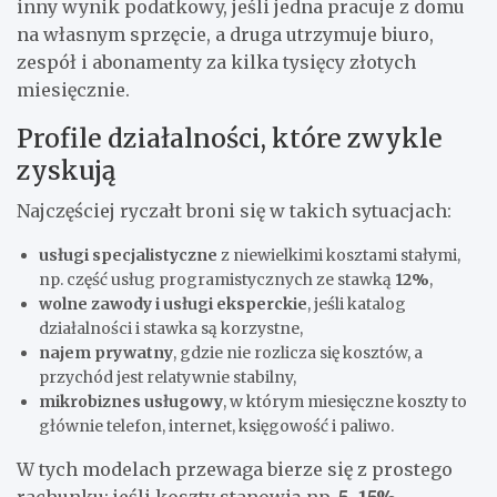
inny wynik podatkowy, jeśli jedna pracuje z domu
na własnym sprzęcie, a druga utrzymuje biuro,
zespół i abonamenty za kilka tysięcy złotych
miesięcznie.
Profile działalności, które zwykle
zyskują
Najczęściej ryczałt broni się w takich sytuacjach:
usługi specjalistyczne
z niewielkimi kosztami stałymi,
np. część usług programistycznych ze stawką
12%
,
wolne zawody i usługi eksperckie
, jeśli katalog
działalności i stawka są korzystne,
najem prywatny
, gdzie nie rozlicza się kosztów, a
przychód jest relatywnie stabilny,
mikrobiznes usługowy
, w którym miesięczne koszty to
głównie telefon, internet, księgowość i paliwo.
W tych modelach przewaga bierze się z prostego
rachunku: jeśli koszty stanowią np.
5–15%