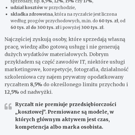
sprzedaży, np.
8,5%
,
12%
,
15%
czy
17%
,
udział kosztów
w przychodzie,
składka zdrowotna
, która na ryczałcie jest liczona
według progów przychodowych, m.in. do
60 tys. zł
, od
60 tys. zł do 300 tys. zł
i powyżej
300 tys. zł
.
Najczęściej zyskują osoby, które sprzedają własną
pracę, wiedzę albo gotową usługę i nie generują
dużych wydatków materiałowych. Dobrym
przykładem są część zawodów IT, niektóre usługi
marketingowe, korepetycje, fotografia, działalność
szkoleniowa czy najem prywatny opodatkowany
ryczałtem
8,5%
do określonego limitu przychodu i
12,5%
od nadwyżki.
Ryczałt nie premiuje przedsiębiorczości
„kosztowej”. Premiowane są modele, w
których głównym aktywem jest czas,
kompetencja albo marka osobista.