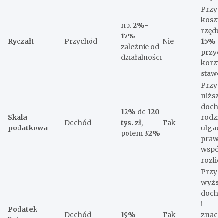
Przy
kosz
np.
2%–
rzęd
17%
Ryczałt
Przychód
Nie
15%
zależnie od
przy
działalności
korz
staw
Przy
niżs
doch
12%
do
120
Skala
rodz
Dochód
tys. zł
,
Tak
podatkowa
ulgac
potem
32%
praw
wspó
rozl
Przy
wyżs
doch
i
Podatek
Dochód
19%
Tak
znac