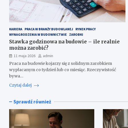
KARIERA
PRACA W BRANŻY BUDOWLANEJ
RYNEK PRACY
WYNAGRODZENIA W BUDOWNICTWIE
ZAROBKI
Stawka godzinowa na budowie – ile realnie
można zarobić?
11 maja 2026
admin
Praca na budowie kojarzy się z solidnym zarobkiem
wypłacanym co tydzień lub co miesiąc. Rzeczywistość
bywa…
Czytaj dalej
Sprawdź również