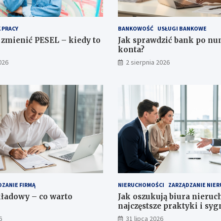
 PRACY
BANKOWOŚĆ
USŁUGI BANKOWE
zmienić PESEL – kiedy to
Jak sprawdzić bank po n
konta?
026
2 sierpnia 2026
ZANIE FIRMĄ
NIERUCHOMOŚCI
ZARZĄDZANIE NIE
kładowy – co warto
Jak oszukują biura nieru
najczęstsze praktyki i syg
6
31 lipca 2026