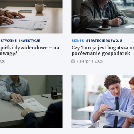
ESTYCYJNE
INWESTYCJE
BIZNES
STRATEGIE ROZWOJU
spółki dywidendowe – na
Czy Turcja jest bogatsza o
 uwagę?
porównanie gospodarek
026
7 sierpnia 2026