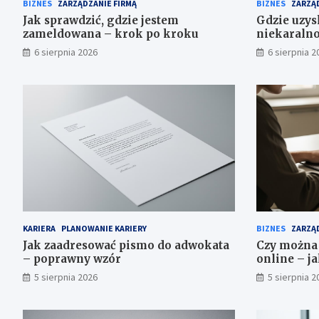
BIZNES
ZARZĄDZANIE FIRMĄ
BIZNES
ZARZĄD
Jak sprawdzić, gdzie jestem
Gdzie uzys
zameldowana – krok po kroku
niekaralnoś
6 sierpnia 2026
6 sierpnia 2
KARIERA
PLANOWANIE KARIERY
BIZNES
ZARZĄD
Jak zaadresować pismo do adwokata
Czy można 
– poprawny wzór
online – ja
5 sierpnia 2026
5 sierpnia 2