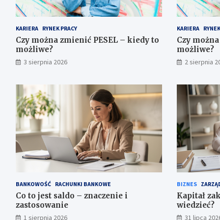
KARIERA
RYNEK PRACY
KARIERA
RYNEK
Czy można zmienić PESEL – kiedy to
Czy można 
możliwe?
możliwe?
3 sierpnia 2026
2 sierpnia 2
BANKOWOŚĆ
RACHUNKI BANKOWE
BIZNES
ZARZĄD
Co to jest saldo – znaczenie i
Kapitał za
zastosowanie
wiedzieć?
1 sierpnia 2026
31 lipca 202