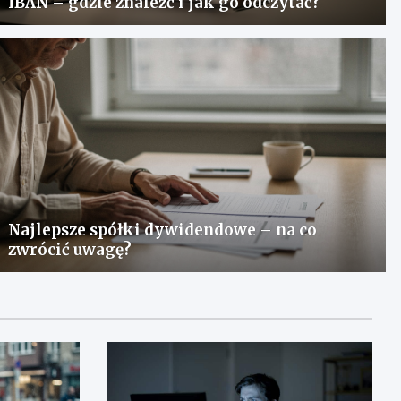
IBAN – gdzie znaleźć i jak go odczytać?
Najlepsze spółki dywidendowe – na co
zwrócić uwagę?