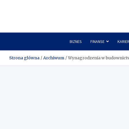
Skip
to
content
BIZNES
FINANSE
KARIE
Strona główna
Archiwum
Wynagrodzenia w budownict