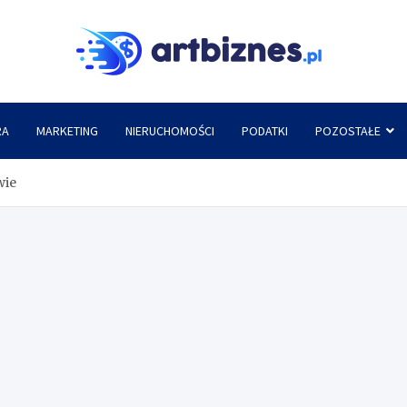
Artbi
RA
MARKETING
NIERUCHOMOŚCI
PODATKI
POZOSTAŁE
wie