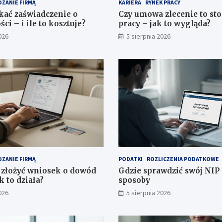
ZANIE FIRMĄ
KARIERA
RYNEK PRACY
kać zaświadczenie o
Czy umowa zlecenie to st
ci – i ile to kosztuje?
pracy – jak to wygląda?
026
5 sierpnia 2026
ZANIE FIRMĄ
PODATKI
ROZLICZENIA PODATKOWE
złożyć wniosek o dowód
Gdzie sprawdzić swój NIP 
k to działa?
sposoby
026
5 sierpnia 2026