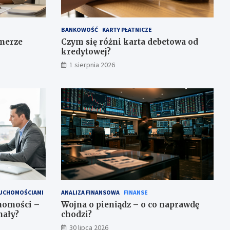
BANKOWOŚĆ
KARTY PŁATNICZE
umerze
Czym się różni karta debetowa od
kredytowej?
1 sierpnia 2026
RUCHOMOŚCIAMI
ANALIZA FINANSOWA
FINANSE
chomości –
Wojna o pieniądz – o co naprawdę
nały?
chodzi?
30 lipca 2026