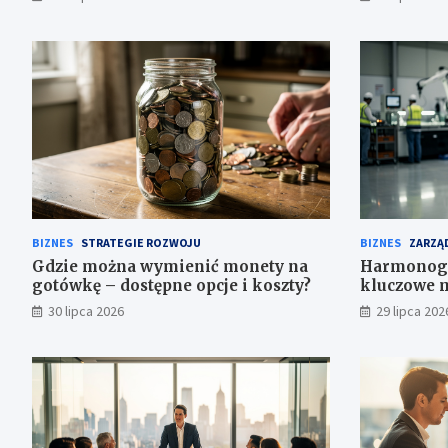
BIZNES
STRATEGIE ROZWOJU
BIZNES
ZARZĄD
Gdzie można wymienić monety na
Harmonogr
gotówkę – dostępne opcje i koszty?
kluczowe m
30 lipca 2026
29 lipca 202