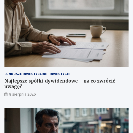
t
a
a
c
ć
o
?
z
w
r
ó
c
i
ć
u
w
a
FUNDUSZE INWESTYCYJNE
INWESTYCJE
g
Najlepsze spółki dywidendowe – na co zwrócić
ę
uwagę?
?
8 sierpnia 2026