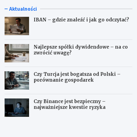
Aktualności
IBAN – gdzie znaleźć i jak go odczytać?
Najlepsze spółki dywidendowe – na co
zwrócić uwagę?
Czy Turcja jest bogatsza od Polski –
porównanie gospodarek
Czy Binance jest bezpieczny –
najważniejsze kwestie ryzyka
I
N
B
a
A
j
N
l