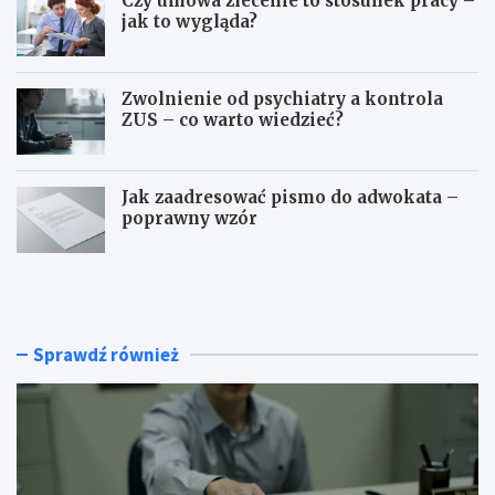
Czy umowa zlecenie to stosunek pracy –
jak to wygląda?
Zwolnienie od psychiatry a kontrola
ZUS – co warto wiedzieć?
Jak zaadresować pismo do adwokata –
poprawny wzór
G
C
d
z
z
y
i
u
e
m
Sprawdź również
u
o
z
w
y
a
s
z
k
l
a
e
ć
c