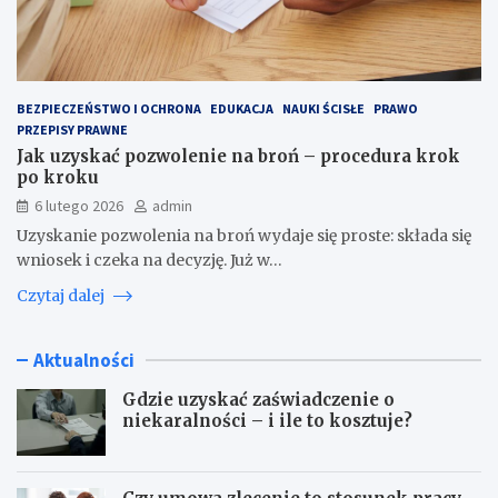
BEZPIECZEŃSTWO I OCHRONA
EDUKACJA
NAUKI ŚCISŁE
PRAWO
PRZEPISY PRAWNE
Jak uzyskać pozwolenie na broń – procedura krok
po kroku
6 lutego 2026
admin
Uzyskanie pozwolenia na broń wydaje się proste: składa się
wniosek i czeka na decyzję. Już w…
Czytaj dalej
Aktualności
Gdzie uzyskać zaświadczenie o
niekaralności – i ile to kosztuje?