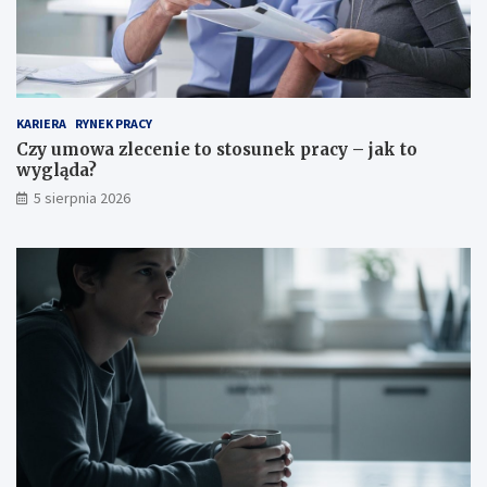
ś
o
c
w
i
y
–
g
i
l
i
ą
KARIERA
RYNEK PRACY
l
d
Czy umowa zlecenie to stosunek pracy – jak to
e
a
wygląda?
t
?
5 sierpnia 2026
o
k
o
s
z
t
u
j
e
?