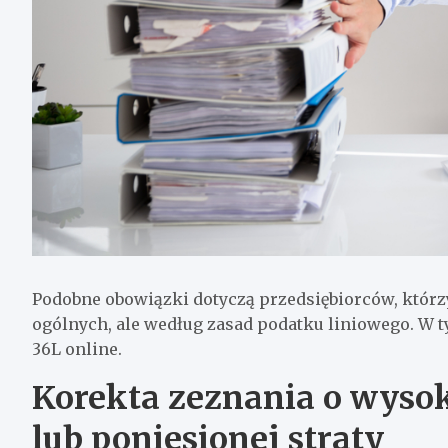
Podobne obowiązki dotyczą przedsiębiorców, któr
ogólnych, ale według zasad podatku liniowego. W 
36L online
.
Korekta zeznania o wysok
lub poniesionej straty