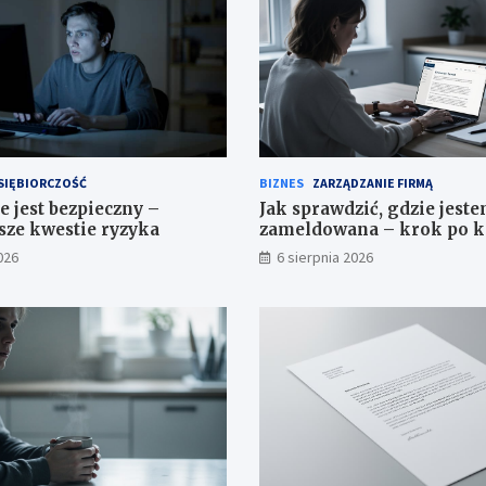
SIĘBIORCZOŚĆ
BIZNES
ZARZĄDZANIE FIRMĄ
e jest bezpieczny –
Jak sprawdzić, gdzie jest
sze kwestie ryzyka
zameldowana – krok po 
026
6 sierpnia 2026