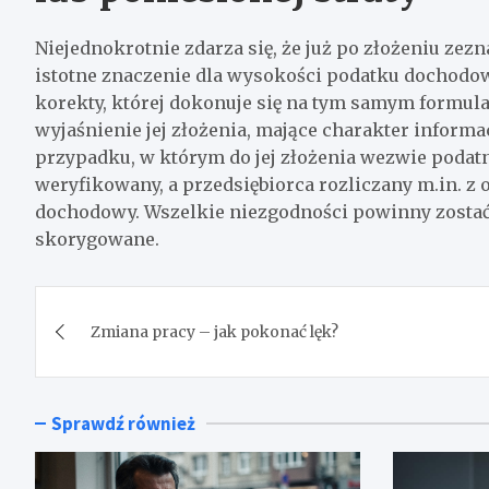
Niejednokrotnie zdarza się, że już po złożeniu zez
istotne znaczenie dla wysokości podatku dochodo
korekty, której dokonuje się na tym samym formu
wyjaśnienie jej złożenia, mające charakter inform
przypadku, w którym do jej złożenia wezwie podatn
weryfikowany, a przedsiębiorca rozliczany m.in. 
dochodowy. Wszelkie niezgodności powinny zostać 
skorygowane.
Nawigacja
Zmiana pracy – jak pokonać lęk?
wpisu
Sprawdź również