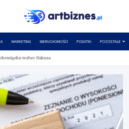
Artbi
RA
MARKETING
NIERUCHOMOŚCI
PODATKI
POZOSTAŁE
z obowiązku wobec fiskusa