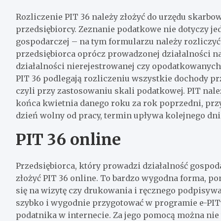
Rozliczenie PIT 36 należy złożyć do urzędu skarb
przedsiębiorcy. Zeznanie podatkowe nie dotyczy jed
gospodarczej – na tym formularzu należy rozliczyć
przedsiębiorca oprócz prowadzonej działalności n
działalności nierejestrowanej czy opodatkowanych 
PIT 36 podlegają rozliczeniu wszystkie dochody p
czyli przy zastosowaniu skali podatkowej. PIT nale
końca kwietnia danego roku za rok poprzedni, prz
dzień wolny od pracy, termin upływa kolejnego dni
PIT 36 online
Przedsiębiorca, który prowadzi działalność gosp
złożyć
PIT 36 online
. To bardzo wygodna forma, po
się na wizytę czy drukowania i ręcznego podpisyw
szybko i wygodnie przygotować w programie e-PITy,
podatnika w internecie. Za jego pomocą można nie 