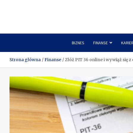
Skip
to
content
BIZNES
FINANSE
KARIE
Strona główna
Finanse
Złóż PIT 36 online i wywiąż się 