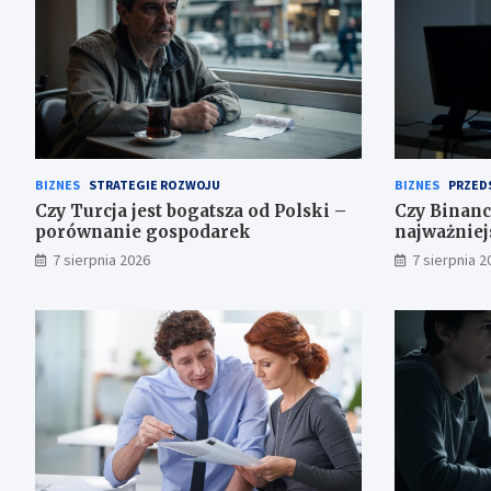
BIZNES
STRATEGIE ROZWOJU
BIZNES
PRZED
Czy Turcja jest bogatsza od Polski –
Czy Binanc
porównanie gospodarek
najważniej
7 sierpnia 2026
7 sierpnia 2