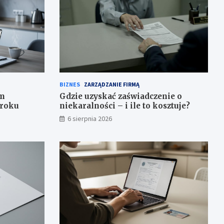
BIZNES
ZARZĄDZANIE FIRMĄ
em
Gdzie uzyskać zaświadczenie o
kroku
niekaralności – i ile to kosztuje?
6 sierpnia 2026