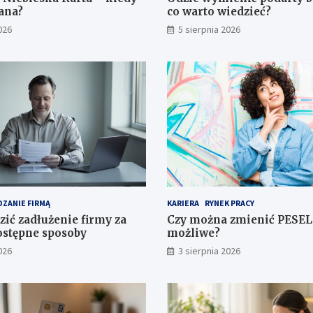
dana?
co warto wiedzieć?
026
5 sierpnia 2026
ZANIE FIRMĄ
KARIERA
RYNEK PRACY
zić zadłużenie firmy za
Czy można zmienić PESEL 
stępne sposoby
możliwe?
026
3 sierpnia 2026