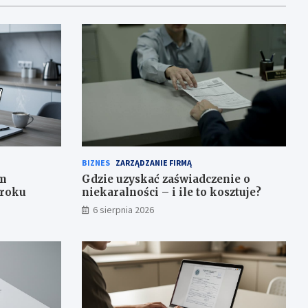
BIZNES
ZARZĄDZANIE FIRMĄ
em
Gdzie uzyskać zaświadczenie o
kroku
niekaralności – i ile to kosztuje?
6 sierpnia 2026