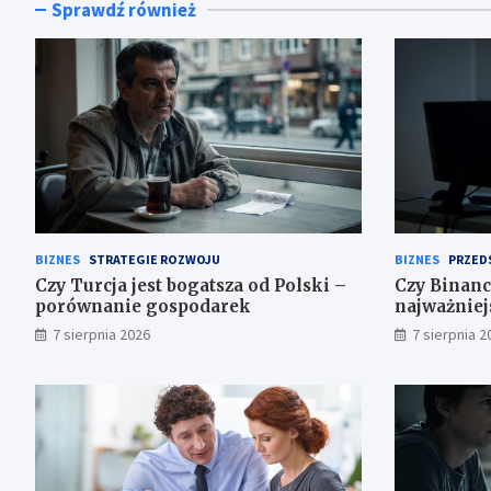
Sprawdź również
BIZNES
STRATEGIE ROZWOJU
BIZNES
PRZED
Czy Turcja jest bogatsza od Polski –
Czy Binanc
porównanie gospodarek
najważniej
7 sierpnia 2026
7 sierpnia 2