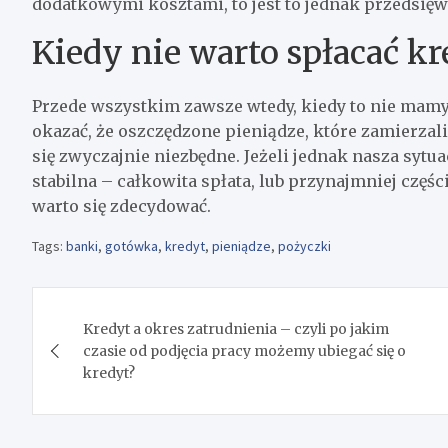
dodatkowymi kosztami, to jest to jednak przedsięw
Kiedy nie warto spłacać kr
Przede wszystkim zawsze wtedy, kiedy to nie mamy 
okazać, że oszczędzone pieniądze, które zamierzal
się zwyczajnie niezbędne. Jeżeli jednak nasza sytuac
stabilna – całkowita spłata, lub przynajmniej częś
warto się zdecydować.
Tags:
banki
,
gotówka
,
kredyt
,
pieniądze
,
pożyczki
Nawigacja
Kredyt a okres zatrudnienia – czyli po jakim
wpisu
czasie od podjęcia pracy możemy ubiegać się o
kredyt?