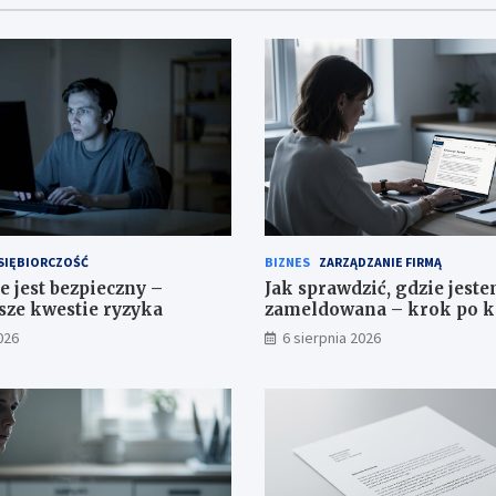
SIĘBIORCZOŚĆ
BIZNES
ZARZĄDZANIE FIRMĄ
e jest bezpieczny –
Jak sprawdzić, gdzie jest
sze kwestie ryzyka
zameldowana – krok po 
026
6 sierpnia 2026