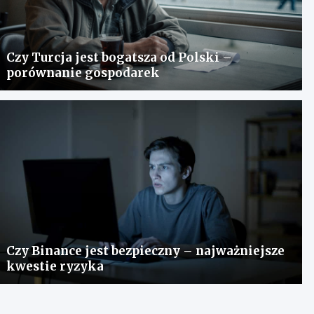
Czy Turcja jest bogatsza od Polski –
porównanie gospodarek
Czy Binance jest bezpieczny – najważniejsze
kwestie ryzyka