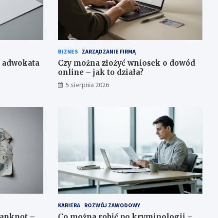
BIZNES
ZARZĄDZANIE FIRMĄ
o adwokata
Czy można złożyć wniosek o dowód
online – jak to działa?
5 sierpnia 2026
KARIERA
ROZWÓJ ZAWODOWY
banknot –
Co można robić po kryminologii –