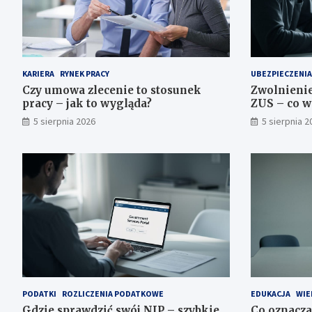
KARIERA
RYNEK PRACY
UBEZPIECZENIA
Czy umowa zlecenie to stosunek
Zwolnienie
pracy – jak to wygląda?
ZUS – co w
5 sierpnia 2026
5 sierpnia 2
PODATKI
ROZLICZENIA PODATKOWE
EDUKACJA
WIE
Gdzie sprawdzić swój NIP – szybkie
Co oznacza