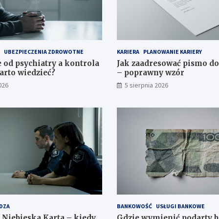
UBEZPIECZENIA ZDROWOTNE
KARIERA
PLANOWANIE KARIERY
 od psychiatry a kontrola
Jak zaadresować pismo d
arto wiedzieć?
– poprawny wzór
026
5 sierpnia 2026
DZA
BANKOWOŚĆ
USŁUGI BANKOWE
 Niebieska Karta – kiedy
Gdzie wymienić podarty 