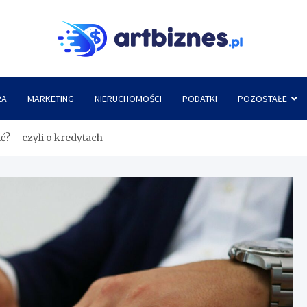
Artbi
RA
MARKETING
NIERUCHOMOŚCI
PODATKI
POZOSTAŁE
ć? – czyli o kredytach