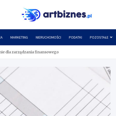
Artbi
RA
MARKETING
NIERUCHOMOŚCI
PODATKI
POZOSTAŁE
enie dla zarządzania finansowego