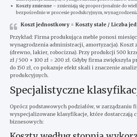
Koszty zmienne
– zmieniają się proporcjonalnie do wiel
bezpośrednio w procesie produkcyjnym, wynagrodzeni
Koszt jednostkowy = Koszty stałe / Liczba j
Przykład: Firma produkująca meble ponosi miesięcz
wynagrodzenia administracji, amortyzacja). Koszt 
(drewno, lakier, robocizna). Przy produkcji 500 kr
zł / 500 + 100 zł = 200 zł. Gdyby firma zwiększyła
do 150 zł, co pokazuje efekt skali i znaczenie anal
produkcyjnych.
Specjalistyczne klasyfika
Oprócz podstawowych podziałów, w zarządzaniu fi
wyspecjalizowane klasyfikacje, które dostarczają 
biznesowych:
Koszty według stopnia wykorz