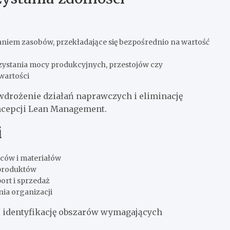
iem zasobów, przekładające się bezpośrednio na wartość
ystania mocy produkcyjnych, przestojów czy
wartości
wdrożenie działań naprawczych i eliminację
ncepcji Lean Management.
i
ców i materiałów
 produktów
ort i sprzedaż
ia organizacji
 i identyfikację obszarów wymagających