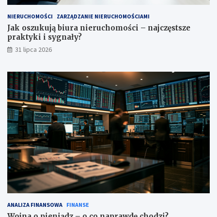
NIERUCHOMOŚCI
ZARZĄDZANIE NIERUCHOMOŚCIAMI
Jak oszukują biura nieruchomości – najczęstsze
praktyki i sygnały?
31 lipca 2026
ANALIZA FINANSOWA
FINANSE
Wojna o pieniądz – o co naprawdę chodzi?