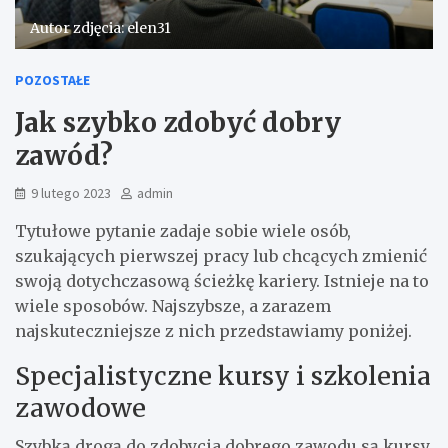
Autor zdjęcia: elen31
POZOSTAŁE
Jak szybko zdobyć dobry
zawód?
9 lutego 2023
admin
Tytułowe pytanie zadaje sobie wiele osób,
szukających pierwszej pracy lub chcących zmienić
swoją dotychczasową ścieżkę kariery. Istnieje na to
wiele sposobów. Najszybsze, a zarazem
najskuteczniejsze z nich przedstawiamy poniżej.
Specjalistyczne kursy i szkolenia
zawodowe
Szybką drogą do zdobycia dobrego zawodu są kursy