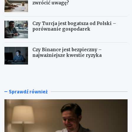
zwrócić uwagę?
Czy Turcja jest bogatsza od Polski –
porównanie gospodarek
Czy Binance jest bezpieczny –
najważniejsze kwestie ryzyka
I
N
B
a
A
j
N
l
–
e
Sprawdź również
g
p
d
s
z
z
i
e
e
s
z
p
n
ó
a
ł