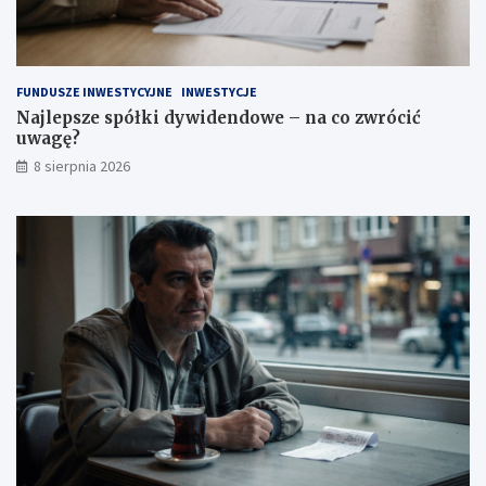
i
ć
u
w
a
FUNDUSZE INWESTYCYJNE
INWESTYCJE
g
Najlepsze spółki dywidendowe – na co zwrócić
ę
uwagę?
?
8 sierpnia 2026