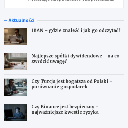
Aktualności
IBAN – gdzie znaleźć i jak go odczytać?
Najlepsze spółki dywidendowe – na co
zwrócić uwagę?
Czy Turcja jest bogatsza od Polski –
porównanie gospodarek
Czy Binance jest bezpieczny –
najważniejsze kwestie ryzyka
I
N
B
a