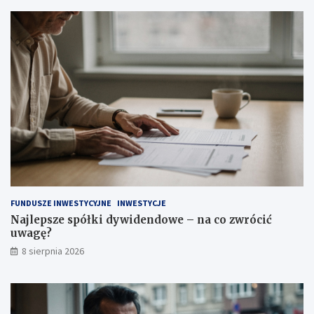
c
e
z
–
y
n
t
a
a
c
ć
o
?
z
w
r
ó
c
i
ć
u
w
a
FUNDUSZE INWESTYCYJNE
INWESTYCJE
g
Najlepsze spółki dywidendowe – na co zwrócić
ę
uwagę?
?
8 sierpnia 2026