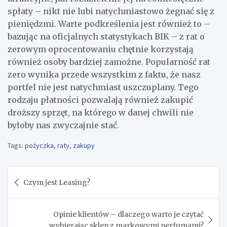
spłaty – nikt nie lubi natychmiastowo żegnać się z
pieniędzmi. Warte podkreślenia jest również to –
bazując na oficjalnych statystykach BIK – z rat o
zerowym oprocentowaniu chętnie korzystają
również osoby bardziej zamożne. Popularność rat
zero wynika przede wszystkim z faktu, że nasz
portfel nie jest natychmiast uszczuplany. Tego
rodzaju płatności pozwalają również zakupić
droższy sprzęt, na którego w danej chwili nie
byłoby nas zwyczajnie stać.
Tags:
pożyczka
,
raty
,
zakupy
Nawigacja
Czym jest Leasing?
wpisu
Opinie klientów – dlaczego warto je czytać
wybierając sklep z markowymi perfumami?