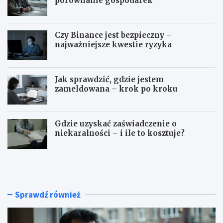
porównanie gospodarek
Czy Binance jest bezpieczny –
najważniejsze kwestie ryzyka
Jak sprawdzić, gdzie jestem
zameldowana – krok po kroku
Gdzie uzyskać zaświadczenie o
niekaralności – i ile to kosztuje?
C
C
z
z
y
y
T
B
u
i
Sprawdź również
r
n
c
a
j
n