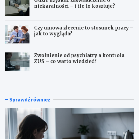
Gdzie uzyskać zaświadczenie o
niekaralności – i ile to kosztuje?
Czy umowa zlecenie to stosunek pracy –
jak to wygląda?
Zwolnienie od psychiatry a kontrola
ZUS – co warto wiedzieć?
J
G
a
d
k
z
s
i
p
e
Sprawdź również
r
u
a
z
w
y
d
s
z
k
i
a
ć
ć