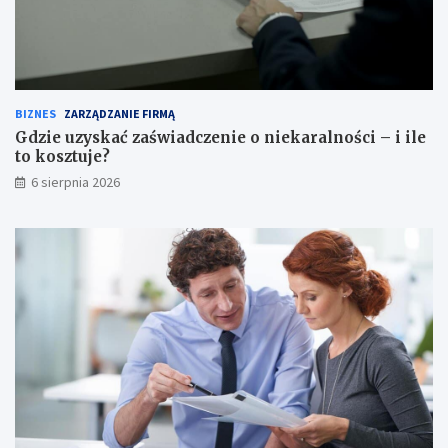
k
ś
r
c
o
i
k
–
p
i
o
i
BIZNES
ZARZĄDZANIE FIRMĄ
k
l
Gdzie uzyskać zaświadczenie o niekaralności – i ile
r
e
to kosztuje?
o
t
6 sierpnia 2026
k
o
u
k
o
s
z
t
u
j
e
?