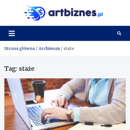
Skip
to
Artbi
content
Strona główna
Archiwum
staże
Tag:
staże