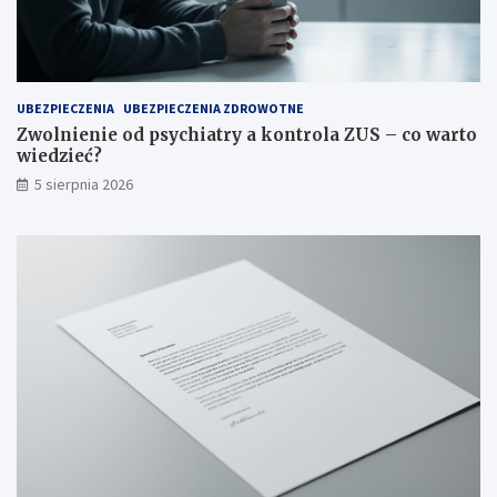
w
w
y
a
g
r
l
t
ą
o
UBEZPIECZENIA
UBEZPIECZENIA ZDROWOTNE
d
w
Zwolnienie od psychiatry a kontrola ZUS – co warto
a
i
wiedzieć?
?
e
5 sierpnia 2026
d
z
i
e
ć
?