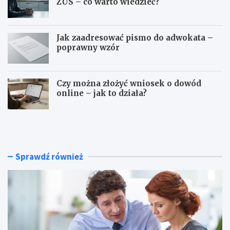
ZUS – co warto wiedzieć?
Jak zaadresować pismo do adwokata –
poprawny wzór
Czy można złożyć wniosek o dowód
online – jak to działa?
C
Z
z
w
y
o
u
l
m
n
Sprawdź również
o
i
w
e
a
n
z
i
l
e
e
o
c
d
e
p