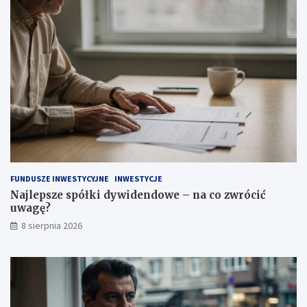
y
n
t
a
a
c
ć
o
?
z
w
r
ó
c
i
ć
u
w
a
FUNDUSZE INWESTYCYJNE
INWESTYCJE
g
Najlepsze spółki dywidendowe – na co zwrócić
ę
uwagę?
?
8 sierpnia 2026