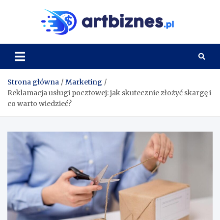
Skip
to
Artbi
content
Strona główna
Marketing
Reklamacja usługi pocztowej: jak skutecznie złożyć skargę i
co warto wiedzieć?