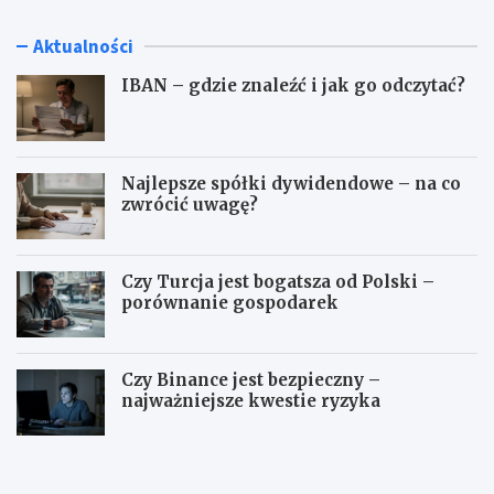
Aktualności
IBAN – gdzie znaleźć i jak go odczytać?
Najlepsze spółki dywidendowe – na co
zwrócić uwagę?
Czy Turcja jest bogatsza od Polski –
porównanie gospodarek
Czy Binance jest bezpieczny –
najważniejsze kwestie ryzyka
I
N
B
a
A
j