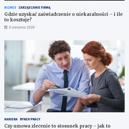
z
o
BIZNES
ZARZĄDZANIE FIRMĄ
e
s
n
u
Gdzie uzyskać zaświadczenie o niekaralności – i ile
i
n
to kosztuje?
e
e
6 sierpnia 2026
o
k
n
p
i
r
e
a
k
c
a
y
r
–
a
j
l
a
n
k
o
t
ś
o
c
w
i
y
–
g
i
l
i
ą
KARIERA
RYNEK PRACY
l
d
Czy umowa zlecenie to stosunek pracy – jak to
e
a