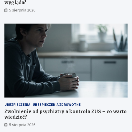
wygląda?
t
?
5 sierpnia 2026
o
k
o
s
z
t
u
j
e
?
UBEZPIECZENIA
UBEZPIECZENIA ZDROWOTNE
Zwolnienie od psychiatry a kontrola ZUS – co warto
wiedzieć?
5 sierpnia 2026