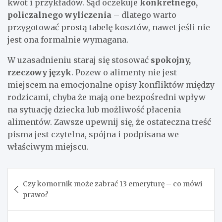
kwot i przykładów. Sąd oczekuje
konkretnego,
policzalnego wyliczenia
– dlatego warto
przygotować prostą tabelę kosztów, nawet jeśli nie
jest ona formalnie wymagana.
W uzasadnieniu staraj się stosować
spokojny,
rzeczowy język
. Pozew o alimenty nie jest
miejscem na emocjonalne opisy konfliktów między
rodzicami, chyba że mają one bezpośredni wpływ
na sytuację dziecka lub możliwość płacenia
alimentów. Zawsze upewnij się, że ostateczna treść
pisma jest czytelna, spójna i podpisana we
właściwym miejscu.
Nawigacja
Czy komornik może zabrać 13 emeryturę – co mówi
wpisu
prawo?