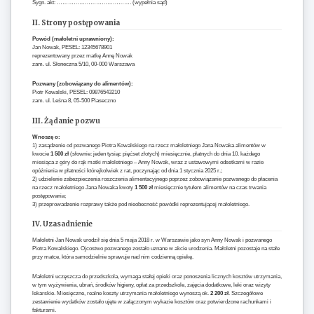
Sygn. akt: …………………………………. (wypełnia sąd)
II. Strony postępowania
Powód (małoletni uprawniony):
Jan Nowak, PESEL: 12345678901
reprezentowany przez matkę Annę Nowak
zam. ul. Słoneczna 5/10, 00-000 Warszawa
Pozwany (zobowiązany do alimentów):
Piotr Kowalski, PESEL: 09876543210
zam. ul. Leśna 8, 05-500 Piaseczno
III. Żądanie pozwu
Wnoszę o:
1) zasądzenie od pozwanego Piotra Kowalskiego na rzecz małoletniego Jana Nowaka alimentów w
kwocie
1 500 zł
(słownie: jeden tysiąc pięćset złotych) miesięcznie, płatnych do dnia 10. każdego
miesiąca z góry do rąk matki małoletniego – Anny Nowak, wraz z ustawowymi odsetkami w razie
opóźnienia w płatności którejkolwiek z rat, poczynając od dnia 1 stycznia 2025 r.;
2) udzielenie zabezpieczenia roszczenia alimentacyjnego poprzez zobowiązanie pozwanego do płacenia
na rzecz małoletniego Jana Nowaka kwoty
1 500 zł
miesięcznie tytułem alimentów na czas trwania
postępowania;
3) przeprowadzenie rozprawy także pod nieobecność powódki reprezentującej małoletniego.
IV. Uzasadnienie
Małoletni Jan Nowak urodził się dnia 5 maja 2018 r. w Warszawie jako syn Anny Nowak i pozwanego
Piotra Kowalskiego. Ojcostwo pozwanego zostało uznane w akcie urodzenia. Małoletni pozostaje na stałe
przy matce, która samodzielnie sprawuje nad nim codzienną opiekę.
Małoletni uczęszcza do przedszkola, wymaga stałej opieki oraz ponoszenia licznych kosztów utrzymania,
w tym wyżywienia, ubrań, środków higieny, opłat za przedszkole, zajęcia dodatkowe, leki oraz wizyty
lekarskie. Miesięczne, realne koszty utrzymania małoletniego wynoszą ok.
2 200 zł
. Szczegółowe
zestawienie wydatków zostało ujęte w załączonym wykazie kosztów oraz potwierdzone rachunkami i
fakturami.