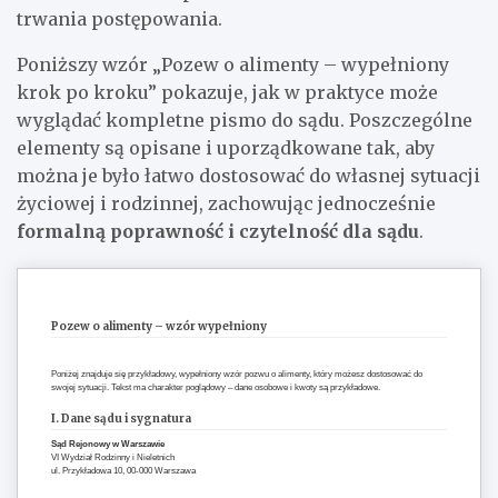
trwania postępowania.
Poniższy wzór „Pozew o alimenty – wypełniony
krok po kroku” pokazuje, jak w praktyce może
wyglądać kompletne pismo do sądu. Poszczególne
elementy są opisane i uporządkowane tak, aby
można je było łatwo dostosować do własnej sytuacji
życiowej i rodzinnej, zachowując jednocześnie
formalną poprawność i czytelność dla sądu
.
Pozew o alimenty – wzór wypełniony
Poniżej znajduje się przykładowy, wypełniony wzór pozwu o alimenty, który możesz dostosować do
swojej sytuacji. Tekst ma charakter poglądowy – dane osobowe i kwoty są przykładowe.
I. Dane sądu i sygnatura
Sąd Rejonowy w Warszawie
VI Wydział Rodzinny i Nieletnich
ul. Przykładowa 10, 00-000 Warszawa