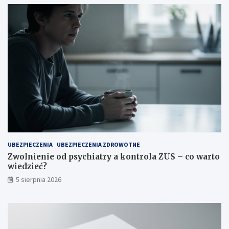
o
s
z
t
u
j
e
?
UBEZPIECZENIA
UBEZPIECZENIA ZDROWOTNE
Zwolnienie od psychiatry a kontrola ZUS – co warto
wiedzieć?
5 sierpnia 2026