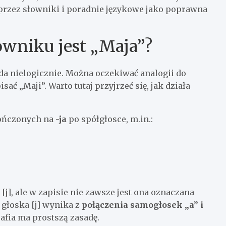
 przez słowniki i poradnie językowe jako poprawna
owniku jest „Maja”?
a nielogicznie. Można oczekiwać analogii do
ać „Maji”. Warto tutaj przyjrzeć się, jak działa
kończonych na
-ja
po spółgłosce, m.in.:
j], ale w zapisie nie zawsze jest ona oznaczana
głoska [j] wynika z
połączenia samogłosek „a” i
grafia ma prostszą zasadę.