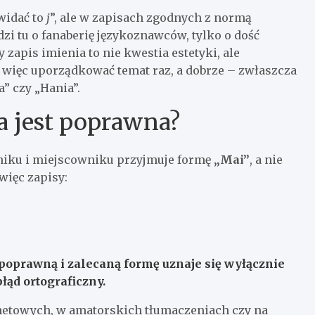
 widać to
j
”, ale w zapisach zgodnych z normą
i tu o fanaberię językoznawców, tylko o dość
zapis imienia to nie kwestia estetyki, ale
o więc uporządkować temat raz, a dobrze – zwłaszcza
” czy „Hania”.
a jest poprawna?
niku i miejscowniku przyjmuje formę
„Mai”
, a nie
więc zapisy:
poprawną i zalecaną
formę uznaje się wyłącznie
łąd ortograficzny.
netowych, w amatorskich tłumaczeniach czy na