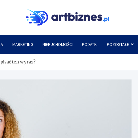
Artbi
RA
MARKETING
NIERUCHOMOŚCI
PODATKI
POZOSTAŁE
apisać ten wyraz?