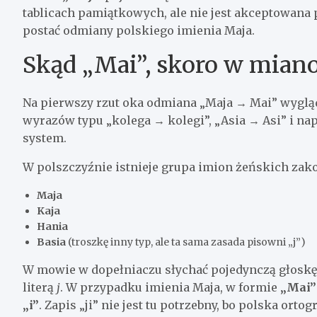
tablicach pamiątkowych, ale nie jest akceptowana
postać odmiany polskiego imienia Maja.
Skąd „Mai”, skoro w mian
Na pierwszy rzut oka odmiana „Maja → Mai” wygląd
wyrazów typu „kolega → kolegi”, „Asia → Asi” i napis
system.
W polszczyźnie istnieje grupa imion żeńskich za
Maja
Kaja
Hania
Basia
(troszkę inny typ, ale ta sama zasada pisowni „j”)
W mowie w dopełniaczu słychać pojedynczą głoskę [
literą
j
. W przypadku imienia Maja, w formie
„Mai”
„i”
. Zapis „ji” nie jest tu potrzebny, bo polska orto