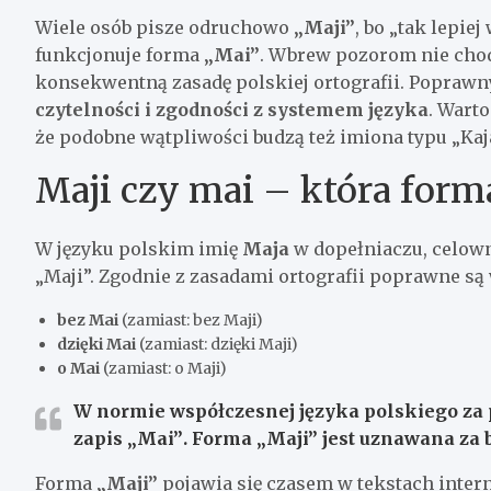
Wiele osób pisze odruchowo
„Maji”
, bo „tak lepiej
funkcjonuje forma
„Mai”
. Wbrew pozorom nie chodz
konsekwentną zasadę polskiej ortografii. Poprawny 
czytelności i zgodności z systemem języka
. Wart
że podobne wątpliwości budzą też imiona typu „Kaja
Maji czy mai – która form
W języku polskim imię
Maja
w dopełniaczu, celow
„Maji”. Zgodnie z zasadami ortografii poprawne są 
bez Mai
(zamiast: bez Maji)
dzięki Mai
(zamiast: dzięki Maji)
o Mai
(zamiast: o Maji)
W normie współczesnej języka polskiego za
zapis
„Mai”
. Forma „Maji” jest uznawana za b
Forma
„Maji”
pojawia się czasem w tekstach inter