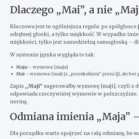
Dlaczego „Mai”, a nie „Maj
Kluczowa jest tu ogólniejsza reguła: po spółgłosce
odrębnej głoski, a tylko miękkość. W wypadku imi
miękkości, tylko jest samodzielną samogłoską – dla
W systemie języka wygląda to tak:
Maja
– wymowa: [maja]
Mai
– wymowa: [mai] (z „przeskokiem” przez [j], ale bez
Zapis
„Maji”
sugerowałby wymowę [maji], czyli z d
odpowiada rzeczywistej wymowie w polszczyźnie. D
normą.
Odmiana imienia „Maja” –
Dla porządku warto spojrzeć na całą odmianę, bo w