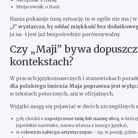
Miejscownik: o Hani
Hania pokazuje inną sytuację: tu w ogóle nie ma
j
w 
„i” wystarcza, by oddać miękkość bez dodatkoweg
ja na -i jest już bezpośrednio porównywalny.
Czy „Maji” bywa dopuszcz
kontekstach?
W pracach językoznawczych i stanowiskach poradn
dla polskiego imienia Maja poprawna jest wyłąc
w tekstach potocznych, ani w oficjalnych.
Wyjątki mogą się pojawiać w dwóch szczególnych s
gdy chodzi o
zapożyczone imię lub nazwę obcą
, w któr
japońskie nazwisko, nazwa własna z innego języka),
w
celowym zabiegu artystycznym
– np. w poezji, gdzie