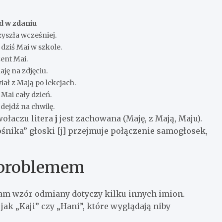
d w zdaniu
yszła wcześniej.
 dziś Mai w szkole.
ent Mai.
ję na zdjęciu.
ał z Mają po lekcjach.
 Mai cały dzień.
dejdź na chwilę.
wołaczu litera
j
jest zachowana (Maję, z Mają, Maju).
nośnika” głoski [j] przejmuje połączenie samogłosek,
 problemem
sam wzór odmiany dotyczy kilku innych imion.
jak „Kaji” czy „Hani”, które wyglądają niby