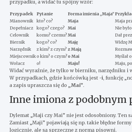
przypadku, a widać tu spójny wzór:
Przypadek
Pytanie
Forma imienia „Maja”
Przykła
Mianownik
kto? co?
Maja
Maja prz
Dopełniacz
kogo? czego?
Mai
Nie było
Celownik
komu? czemu?
Mai
Dał prez
Biernik
kogo? co?
Maję
Widzę Ma
Narzędnik
z kim? z czym?
z Mają
Rozmawi
Miejscownik
o kim? o czym?
o Mai
Myślał o
Wołacz
o!
Maju!
Maju, po
Widać wyraźnie, że tylko w bierniku, narzędniku i 
W przypadkach, gdzie końcówką jest
-i
, funkcję „
a zapis upraszcza się do
„Mai”
.
Inne imiona z podobnym
Dylemat „Maji czy Mai” nie jest odosobniony. Ten 
Zamiast „Maji” pojawiają się np. takie błędne formy 
logicznie, ale są sprzeczne z normą pisowni.