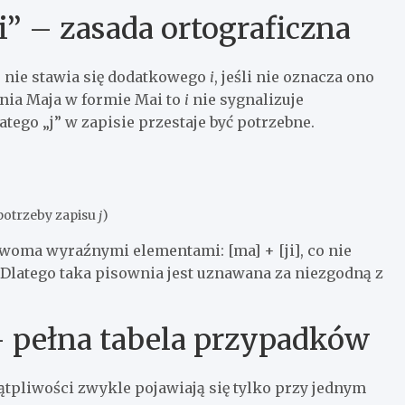
i” – zasada ortograficzna
j
nie stawia się dodatkowego
i
, jeśli nie oznacza ono
enia Maja w formie Mai to
i
nie sygnalizuje
tego „j” w zapisie przestaje być potrzebne.
 potrzeby zapisu
j
)
woma wyraźnymi elementami: [ma] + [ji], co nie
latego taka pisownia jest uznawana za niezgodną z
 pełna tabela przypadków
ątpliwości zwykle pojawiają się tylko przy jednym