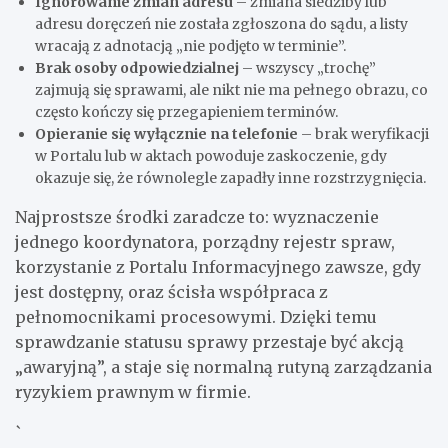
Ignorowanie zmian adresu
– zmiana siedziby lub
adresu doręczeń nie została zgłoszona do sądu, a listy
wracają z adnotacją „nie podjęto w terminie”.
Brak osoby odpowiedzialnej
– wszyscy „trochę”
zajmują się sprawami, ale nikt nie ma pełnego obrazu, co
często kończy się przegapieniem terminów.
Opieranie się wyłącznie na telefonie
– brak weryfikacji
w Portalu lub w aktach powoduje zaskoczenie, gdy
okazuje się, że równolegle zapadły inne rozstrzygnięcia.
Najprostsze środki zaradcze to: wyznaczenie
jednego koordynatora, porządny rejestr spraw,
korzystanie z Portalu Informacyjnego zawsze, gdy
jest dostępny, oraz ścisła współpraca z
pełnomocnikami procesowymi. Dzięki temu
sprawdzanie statusu sprawy przestaje być akcją
„awaryjną”, a staje się normalną rutyną zarządzania
ryzykiem prawnym w firmie.
`