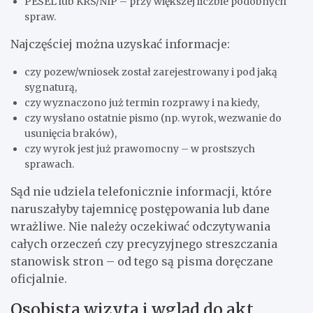
PESEL lub KRS/NIP – przy większej liczbie podobnych
spraw.
Najczęściej można uzyskać informacje:
czy pozew/wniosek został zarejestrowany i pod jaką
sygnaturą,
czy wyznaczono już termin rozprawy i na kiedy,
czy wysłano ostatnie pismo (np. wyrok, wezwanie do
usunięcia braków),
czy wyrok jest już prawomocny – w prostszych
sprawach.
Sąd nie udziela telefonicznie informacji, które
naruszałyby tajemnicę postępowania lub dane
wrażliwe. Nie należy oczekiwać odczytywania
całych orzeczeń czy precyzyjnego streszczania
stanowisk stron – od tego są pisma doręczane
oficjalnie.
Osobista wizyta i wgląd do akt