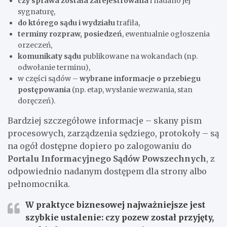
czy sprawa została zarejestrowana
i nadano jej
sygnaturę,
do którego sądu i wydziału
trafiła,
terminy rozpraw, posiedzeń
, ewentualnie ogłoszenia
orzeczeń,
komunikaty sądu
publikowane na wokandach (np.
odwołanie terminu),
w części sądów –
wybrane informacje o przebiegu
postępowania
(np. etap, wysłanie wezwania, stan
doręczeń).
Bardziej szczegółowe informacje – skany pism
procesowych, zarządzenia sędziego, protokoły – są
na ogół dostępne dopiero po zalogowaniu do
Portalu Informacyjnego Sądów Powszechnych
, z
odpowiednio nadanym dostępem dla strony albo
pełnomocnika.
W praktyce biznesowej najważniejsze jest
szybkie ustalenie: czy pozew został przyjęty,