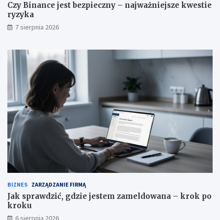
s
t
Czy Binance jest bezpieczny – najważniejsze kwestie
p
i
ryzyka
o
e
7 sierpnia 2026
d
r
a
y
r
z
e
y
k
k
a
BIZNES
ZARZĄDZANIE FIRMĄ
Jak sprawdzić, gdzie jestem zameldowana – krok po
kroku
6 sierpnia 2026