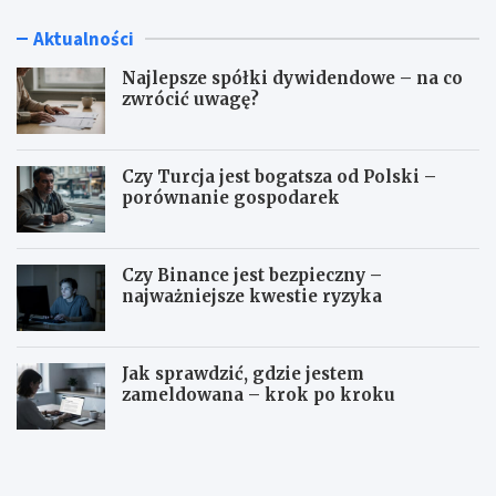
Aktualności
Najlepsze spółki dywidendowe – na co
zwrócić uwagę?
Czy Turcja jest bogatsza od Polski –
porównanie gospodarek
Czy Binance jest bezpieczny –
najważniejsze kwestie ryzyka
Jak sprawdzić, gdzie jestem
zameldowana – krok po kroku
N
C
a
z
j
y
l
T