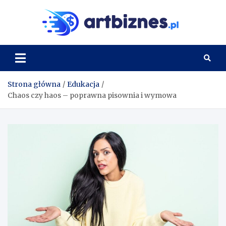
Skip
to
Artbi
content
Strona główna
Edukacja
Chaos czy haos – poprawna pisownia i wymowa