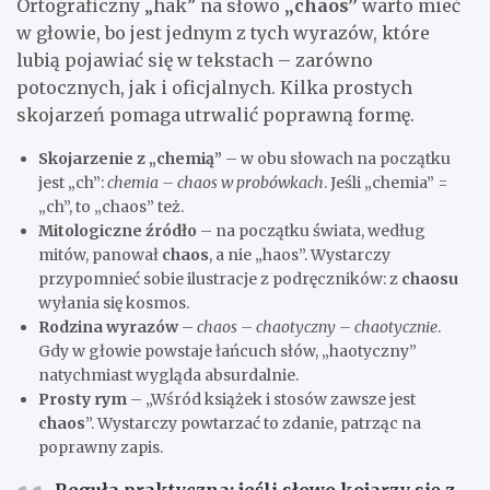
Ortograficzny „hak” na słowo
„chaos”
warto mieć
w głowie, bo jest jednym z tych wyrazów, które
lubią pojawiać się w tekstach – zarówno
potocznych, jak i oficjalnych. Kilka prostych
skojarzeń pomaga utrwalić poprawną formę.
Skojarzenie z „chemią”
– w obu słowach na początku
jest „ch”:
chemia – chaos w probówkach
. Jeśli „chemia” =
„ch”, to „chaos” też.
Mitologiczne źródło
– na początku świata, według
mitów, panował
chaos
, a nie „haos”. Wystarczy
przypomnieć sobie ilustracje z podręczników: z
chaosu
wyłania się kosmos.
Rodzina wyrazów
–
chaos – chaotyczny – chaotycznie
.
Gdy w głowie powstaje łańcuch słów, „haotyczny”
natychmiast wygląda absurdalnie.
Prosty rym
– „Wśród książek i stosów zawsze jest
chaos
”. Wystarczy powtarzać to zdanie, patrząc na
poprawny zapis.
Reguła praktyczna:
jeśli słowo kojarzy się z