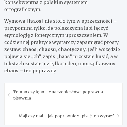
konsekwentna z polskim systemem
ortograficznym.
Wymowa [
ha.os
] nie stoi z tym w sprzeczności –
przypomina tylko, że polszczyzna lubi łączyć
etymologię z fonetycznym uproszczeniem. W
codziennej praktyce wystarczy zapamiętać prosty
zestaw:
chaos
,
chaosu
,
chaotyczny
. Jeśli wszędzie
pojawia się „ch”, zapis „haos” przestaje kusić, a w
tekstach zostaje już tylko jeden, uporządkowany
chaos
– ten poprawny.
Nawigacja
Tempo czy tępo – znaczenie słów i poprawna
wpisu
pisownia
Maji czy mai – jak poprawnie zapisać ten wyraz?