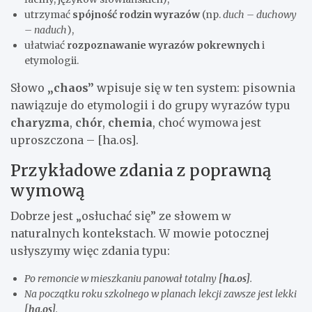
utrzymać
spójność rodzin wyrazów
(np.
duch – duchowy
– naduch
),
ułatwiać
rozpoznawanie wyrazów pokrewnych
i
etymologii.
Słowo
„chaos”
wpisuje się w ten system: pisownia
nawiązuje do etymologii i do grupy wyrazów typu
charyzma
,
chór
,
chemia
, choć wymowa jest
uproszczona – [ha.os].
Przykładowe zdania z poprawną
wymową
Dobrze jest „osłuchać się” ze słowem w
naturalnych kontekstach. W mowie potocznej
usłyszymy więc zdania typu:
Po remoncie w mieszkaniu panował totalny
[ha.os]
.
Na początku roku szkolnego w planach lekcji zawsze jest lekki
[ha.os]
.