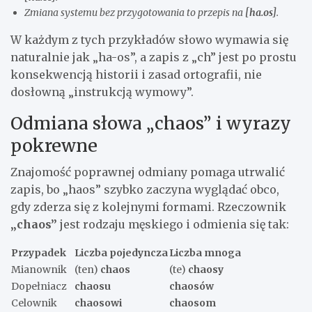
Zmiana systemu bez przygotowania to przepis na
[ha.os]
.
W każdym z tych przykładów słowo wymawia się
naturalnie jak „ha-os”, a zapis z „ch” jest po prostu
konsekwencją historii i zasad ortografii, nie
dosłowną „instrukcją wymowy”.
Odmiana słowa „chaos” i wyrazy
pokrewne
Znajomość poprawnej odmiany pomaga utrwalić
zapis, bo „haos” szybko zaczyna wyglądać obco,
gdy zderza się z kolejnymi formami. Rzeczownik
„chaos”
jest rodzaju męskiego i odmienia się tak:
Przypadek
Liczba pojedyncza
Liczba mnoga
Mianownik
(ten)
chaos
(te)
chaosy
Dopełniacz
chaosu
chaosów
Celownik
chaosowi
chaosom