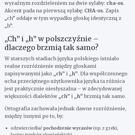
wyraźnym rozdzieleniem na dwie sylaby:
cha-os
.
Akcent pada na pierwszą sylabę:
CHA-os
. Zapis
„ch” oddaje w tym wypadku głoskę identyczną z
„h”.
„Ch” i „h” w polszczyźnie –
dlaczego brzmią tak samo?
W starszych stadiach języka polskiego istniało
realne rozróżnienie między głoskami
zapisywanymi jako
„ch”
i
„h”
. Dla współczesnego
ucha przeciętnego użytkownika języka ta różnica
jest praktycznie niesłyszalna – w zdecydowanej
większości dialektów
„ch”
i
„h”
brzmią tak samo.
Ortografia zachowała jednak dawne rozróżnienie,
między innymi po to, by:
odzwierciedlać
pochodzenie wyrazów
(np. z greki,
łaciny, języków słowiańskich),