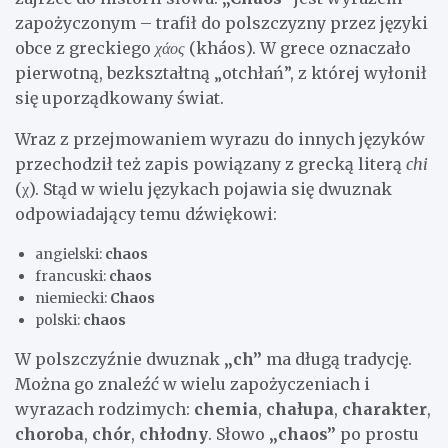
zapożyczonym – trafił do polszczyzny przez języki
obce z greckiego
χάος
(kháos). W grece oznaczało
pierwotną, bezkształtną „otchłań”, z której wyłonił
się uporządkowany świat.
Wraz z przejmowaniem wyrazu do innych języków
przechodził też zapis powiązany z grecką literą
chi
(χ). Stąd w wielu językach pojawia się dwuznak
odpowiadający temu dźwiękowi:
angielski:
chaos
francuski:
chaos
niemiecki:
Chaos
polski:
chaos
W polszczyźnie dwuznak
„ch”
ma długą tradycję.
Można go znaleźć w wielu zapożyczeniach i
wyrazach rodzimych:
chemia
,
chałupa
,
charakter
,
choroba
,
chór
,
chłodny
. Słowo
„chaos”
po prostu