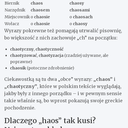
Biernik
chaos
chaosy
Narzędnik
chaosem
chaosami
Miejscownik
o
chaosie
o
chaosach
Wołacz
o
chaosie
o
chaosy
Wyrazy pokrewne też pomagają utrwalić pisownię,
bo większość z nich zachowuje „ch” na początku:
chaotyczny
,
chaotyczność
chaotyzować
,
chaotyzacja
(rzadziej używane, ale
poprawne)
chaosik
(potoczne zdrobnienie)
Ciekawostką są tu dwa „obce” wyrazy:
„chaos”
i
„chaotyczny”
, które w polskim tekście wyglądają,
jakby były z innego porządku – i w pewnym sensie
takie właśnie są, bo wprost pokazują swoje greckie
pochodzenie.
Dlaczego „haos” tak kusi?