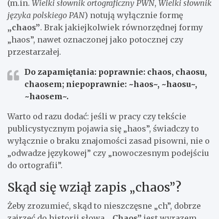
(m.in.
Wielki słownik ortograficzny PWN
,
Wielki słownik
języka polskiego PAN
) notują wyłącznie formę
„chaos”
. Brak jakiejkolwiek równorzędnej formy
„haos”, nawet oznaczonej jako potocznej czy
przestarzałej.
Do zapamiętania:
poprawnie:
chaos
,
chaosu
,
chaosem
; niepoprawnie: ~haos~, ~haosu~,
~haosem~.
Warto od razu dodać: jeśli w pracy czy tekście
publicystycznym pojawia się „haos”, świadczy to
wyłącznie o braku znajomości zasad pisowni, nie o
„odwadze językowej” czy „nowoczesnym podejściu
do ortografii”.
Skąd się wziął zapis „chaos”?
Żeby zrozumieć, skąd to nieszczęsne „ch”, dobrze
zajrzeć do historii słowa.
„Chaos”
jest wyrazem