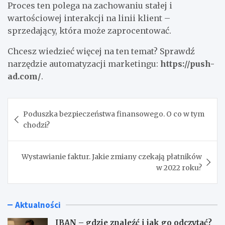
Proces ten polega na zachowaniu stałej i
wartościowej interakcji na linii klient –
sprzedający, która może zaprocentować.
Chcesz wiedzieć więcej na ten temat? Sprawdź
narzędzie automatyzacji marketingu:
https://push-
ad.com/
.
Nawigacja
Poduszka bezpieczeństwa finansowego. O co w tym
wpisu
chodzi?
Wystawianie faktur. Jakie zmiany czekają płatników
w 2022 roku?
Aktualności
IBAN – gdzie znaleźć i jak go odczytać?