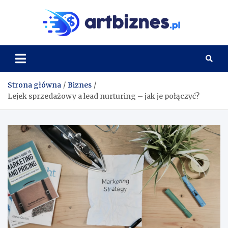
Skip
to
Artbi
content
Strona główna
Biznes
Lejek sprzedażowy a lead nurturing – jak je połączyć?