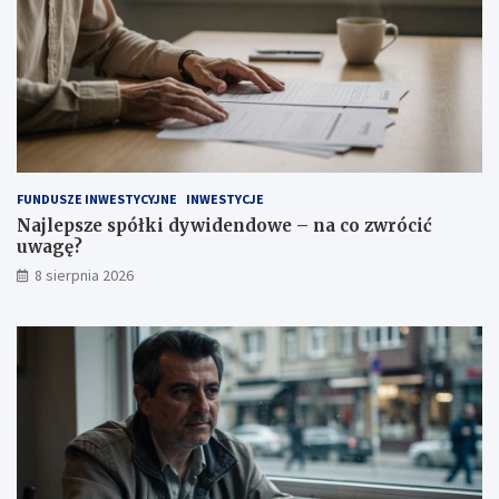
?
z
w
r
ó
c
i
ć
u
w
a
FUNDUSZE INWESTYCYJNE
INWESTYCJE
g
Najlepsze spółki dywidendowe – na co zwrócić
ę
uwagę?
?
8 sierpnia 2026