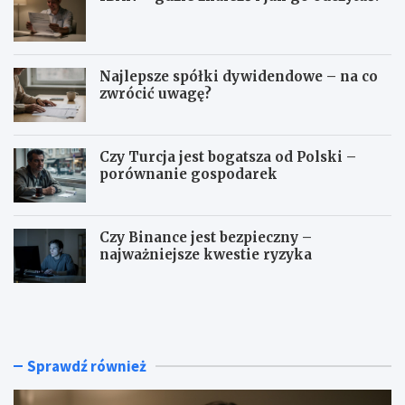
Najlepsze spółki dywidendowe – na co
zwrócić uwagę?
Czy Turcja jest bogatsza od Polski –
porównanie gospodarek
Czy Binance jest bezpieczny –
najważniejsze kwestie ryzyka
I
N
B
a
A
j
N
l
–
e
Sprawdź również
g
p
d
s
z
z