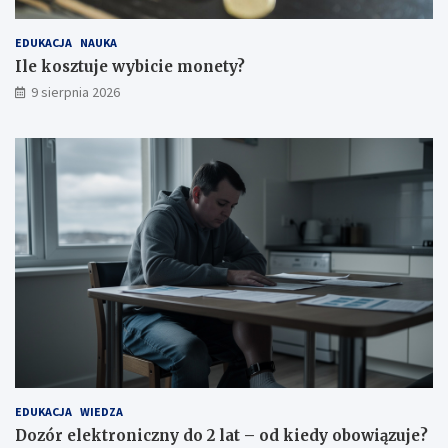
o
o
n
2
EDUKACJA
NAUKA
e
l
t
a
Ile kosztuje wybicie monety?
y
t
9 sierpnia 2026
?
–
o
d
k
i
e
d
y
o
b
o
w
i
ą
z
u
j
EDUKACJA
WIEDZA
e
Dozór elektroniczny do 2 lat – od kiedy obowiązuje?
?