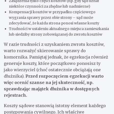
Zasądzenia tylko części kosztów (np. gdy sąd uznał
niektóre czynności za zbędne lub nadmierne)
Kompensacji kosztów w przypadku częściowego
wygrania sprawy przez obie strony – sąd może
zdecydować, że każda strona ponosi własne koszty
Trudności w ustaleniu aktualnego miejsca zamieszkania
lub siedziby strony zobowiązanej do zwrotu kosztów
W razie trudności z uzyskaniem zwrotu kosztów,
warto rozważyć skierowanie sprawy do
komornika. Pamiętaj jednak, że egzekucja również
generuje koszty, które początkowo ponosisz ty
jako wierzyciel (choć ostatecznie obciążają one
dłużnika).
Przed rozpoczęciem egzekucji warto
więc ocenić szanse na jej skuteczność, np.
sprawdzając majątek dłużnika w dostępnych
rejestrach.
Koszty sądowe stanowią istotny element każdego
postępowania cywilnego. Ich właściwe