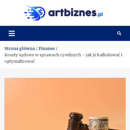
Skip
to
Artbi
content
Strona główna
Finanse
Koszty sądowe w sprawach cywilnych – jak je kalkulować i
optymalizować