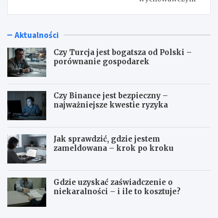
Aktualności
Czy Turcja jest bogatsza od Polski –
porównanie gospodarek
Czy Binance jest bezpieczny –
najważniejsze kwestie ryzyka
Jak sprawdzić, gdzie jestem
zameldowana – krok po kroku
Gdzie uzyskać zaświadczenie o
niekaralności – i ile to kosztuje?
C
C
z
z