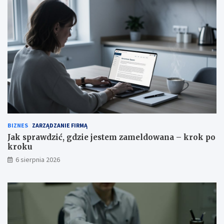
k
k
a
BIZNES
ZARZĄDZANIE FIRMĄ
Jak sprawdzić, gdzie jestem zameldowana – krok po
kroku
6 sierpnia 2026