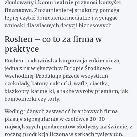
zbudowany i komu realnie przynosi korzyści
finansowe
. Zrozumienie tej struktury pomaga
lepiej czytać doniesienia medialne i wyciągać
wnioski dla własnych decyzji biznesowych.
Roshen – co to za firma w
praktyce
Roshen to
ukraińska korporacja cukiernicza
,
jedna z największych w Europie Środkowo-
Wschodniej. Produkuje przede wszystkim
czekolady, batony, cukierki, wafle, ciastka,
biszkopty, karmelki, a także wyroby premium, jak
bombonierki czy torty.
Według różnych zestawień branżowych firma
plasuje się regularnie w czołówce
20–30
największych producentów słodyczy na świecie
, z
roczną produkcją liczona w setkach tysięcy ton.