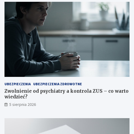
o
s
z
t
u
j
e
?
UBEZPIECZENIA
UBEZPIECZENIA ZDROWOTNE
Zwolnienie od psychiatry a kontrola ZUS – co warto
wiedzieć?
5 sierpnia 2026