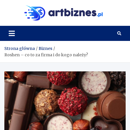
Skip
to
Artbi
content
Strona główna
Biznes
Roshen – co to za firma i do kogo należy?