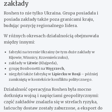
zakłady
Roshen to nie tylko Ukraina. Grupa posiadała i
posiada zakłady także poza granicami kraju,
budując pozycję regionalnego lidera.
W różnych okresach działalnością obejmowała
między innymi:
fabryki na terenie Ukrainy (w tym duże zakłady w
Kijowie, Winnicy, Krzemieńczuku),
zakłady w
Litwie
(Kłajpeda),
grupę Bonbonetti na
Węgrzech
,
niegdyś także fabrykę w
Lipiecku w Rosji
– później
zamkniętą w kontekście konfliktu politycznego.
Działalność operacyjna Roshen była mocno
dotknięta wojną i napięciami geopolitycznymi:
część zakładów znalazła się w strefach ryzyka,
łańcuchy dostaw zostały zaburzone, a eksport do