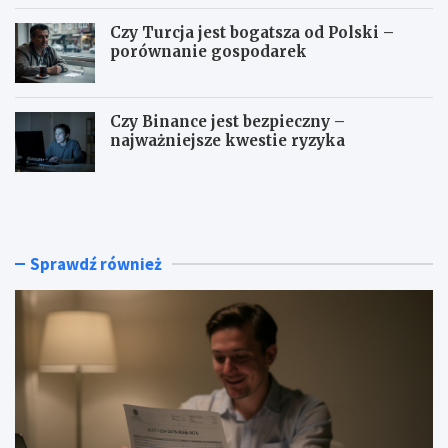
Czy Turcja jest bogatsza od Polski –
porównanie gospodarek
Czy Binance jest bezpieczny –
najważniejsze kwestie ryzyka
I
N
B
a
A
j
N
l
–
e
Sprawdź również
g
p
d
s
z
z
i
e
e
s
z
p
n
ó
a
ł
l
k
e
i