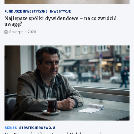
w
a
FUNDUSZE INWESTYCYJNE
INWESTYCJE
g
Najlepsze spółki dywidendowe – na co zwrócić
ę
uwagę?
?
8 sierpnia 2026
BIZNES
STRATEGIE ROZWOJU