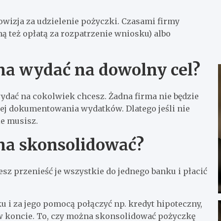
rowizja za udzielenie pożyczki. Czasami firmy
 też opłatą za rozpatrzenie wniosku) albo
na wydać na dowolny cel?
wydać na cokolwiek chcesz. Żadna firma nie będzie
ej dokumentowania wydatków. Dlatego jeśli nie
ie musisz.
na skonsolidować?
esz przenieść je wszystkie do jednego banku i płacić
 i za jego pomocą połączyć np. kredyt hipoteczny,
 w koncie. To, czy można skonsolidować pożyczkę