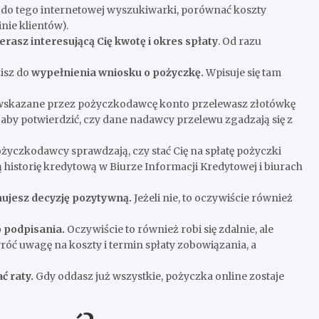
ć do tego internetowej wyszukiwarki, porównać koszty
nie klientów).
erasz interesującą Cię kwotę i okres spłaty
. Od razu
zisz do
wypełnienia wniosku o pożyczkę.
Wpisuje się tam
a wskazane przez pożyczkodawcę konto przelewasz złotówkę
o, aby potwierdzić, czy dane nadawcy przelewu zgadzają się z
ożyczkodawcy sprawdzają, czy stać Cię na spłatę pożyczki
istorię kredytową w Biurze Informacji Kredytowej i biurach
ujesz decyzję pozytywną.
Jeżeli nie, to oczywiście również
o podpisania.
Oczywiście to również robi się zdalnie, ale
óć uwagę na koszty i termin spłaty zobowiązania, a
ć raty.
Gdy oddasz już wszystkie, pożyczka online zostaje