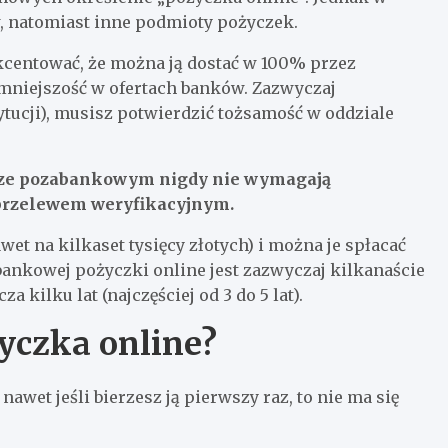
, natomiast inne podmioty pożyczek.
kcentować, że można ją dostać w 100% przez
o mniejszość w ofertach banków. Zazwyczaj
ytucji), musisz potwierdzić tożsamość w oddziale
orze pozabankowym nigdy nie wymagają
 przelewem weryfikacyjnym.
t na kilkaset tysięcy złotych) i można je spłacać
bankowej pożyczki online jest zazwyczaj kilkanaście
a kilku lat (najczęściej od 3 do 5 lat).
życzka online?
nawet jeśli bierzesz ją pierwszy raz, to nie ma się