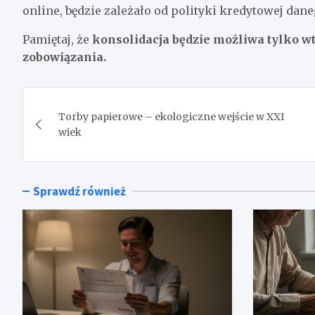
online, będzie zależało od polityki kredytowej dane
Pamiętaj, że
konsolidacja będzie możliwa tylko wt
zobowiązania.
Nawigacja
Torby papierowe – ekologiczne wejście w XXI
wpisu
wiek
Sprawdź również