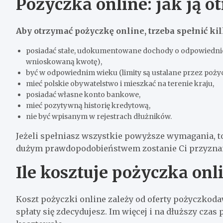
Pożyczka online: jak ją o
Aby otrzymać pożyczkę online, trzeba spełnić k
posiadać stałe, udokumentowane dochody o odpowiedniej 
wnioskowaną kwotę),
być w odpowiednim wieku (limity są ustalane przez poż
mieć polskie obywatelstwo i mieszkać na terenie kraju,
posiadać własne konto bankowe,
mieć pozytywną historię kredytową,
nie być wpisanym w rejestrach dłużników.
Jeżeli spełniasz wszystkie powyższe wymagania, t
dużym prawdopodobieństwem zostanie Ci przyzna
Ile kosztuje pożyczka onl
Koszt pożyczki online zależy od oferty pożyczkodawc
spłaty się zdecydujesz. Im więcej i na dłuższy czas 