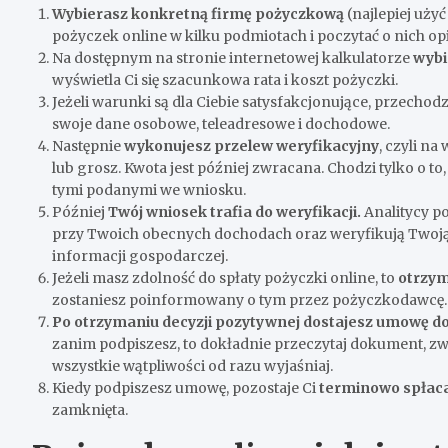
Wybierasz konkretną firmę pożyczkową
(najlepiej uży
pożyczek online w kilku podmiotach i poczytać o nich opi
Na dostępnym na stronie internetowej kalkulatorze
wybi
wyświetla Ci się szacunkowa rata i koszt pożyczki.
Jeżeli warunki są dla Ciebie satysfakcjonujące, przechod
swoje dane osobowe, teleadresowe i dochodowe.
Następnie
wykonujesz przelew weryfikacyjny
, czyli n
lub grosz. Kwota jest później zwracana. Chodzi tylko o t
tymi podanymi we wniosku.
Później
Twój wniosek trafia do weryfikacji.
Analitycy p
przy Twoich obecnych dochodach oraz weryfikują Twoją h
informacji gospodarczej.
Jeżeli masz zdolność do spłaty pożyczki online, to
otrzym
zostaniesz poinformowany o tym przez pożyczkodawcę.
Po otrzymaniu decyzji pozytywnej dostajesz umowę d
zanim podpiszesz, to dokładnie przeczytaj dokument, zwr
wszystkie wątpliwości od razu wyjaśniaj.
Kiedy podpiszesz umowę, pozostaje Ci
terminowo spłaca
zamknięta.