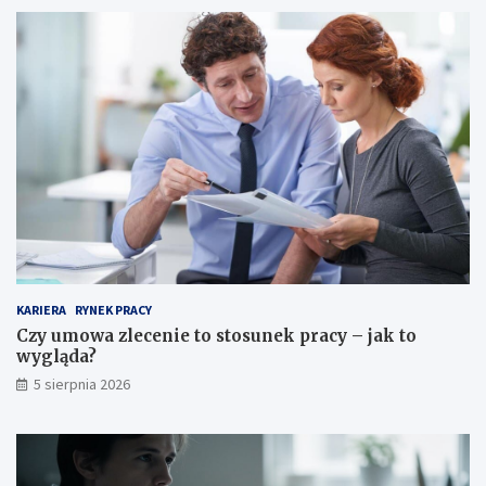
o
s
z
t
u
j
e
?
KARIERA
RYNEK PRACY
Czy umowa zlecenie to stosunek pracy – jak to
wygląda?
5 sierpnia 2026