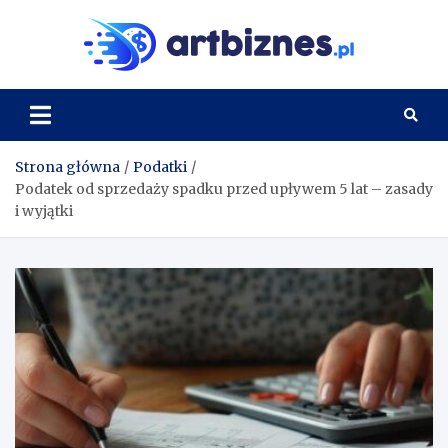
Skip
to
Artbi
content
Strona główna
Podatki
Podatek od sprzedaży spadku przed upływem 5 lat – zasady
i wyjątki