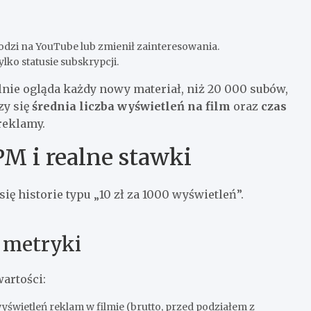
dzi na YouTube lub zmienił zainteresowania.
ylko statusie subskrypcji.
lnie ogląda każdy nowy materiał, niż 20 000 subów,
zy się
średnia liczba wyświetleń na film
oraz
czas
reklamy.
PM i realne stawki
ię historie typu „10 zł za 1000 wyświetleń”.
 metryki
artości:
yświetleń reklam w filmie (brutto, przed podziałem z