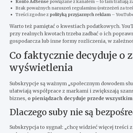
Konto AdSense
powiązane z kanałem – to tam trafiają z
Brak poważnych naruszeń regulaminu (ostrzeżeń za treści
Treści zgodne z
polityką przyjaznych reklam
– YouTube
Warto też pamiętać o kwestiach podatkowych. YouT
przy realnych kwotach trzeba zadbać o ich poprawn
gospodarcza lub inne formy rozliczenia, w zależnoś
Co faktycznie decyduje o 
wyświetlenia
Subskrypcje są ważnym „społecznym dowodem słusz
ułatwiają współprace z markami i zwiększają szansę
biznes,
o pieniądzach decyduje przede wszystkim 
Dlaczego suby nie są bezpoś
Subskrypcja to sygnał: „chcę widzieć więcej treści z