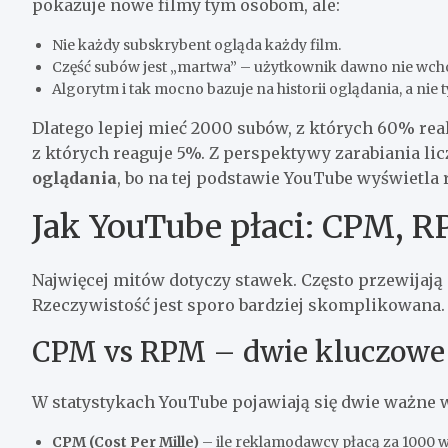
pokazuje nowe filmy tym osobom, ale:
Nie każdy subskrybent ogląda każdy film.
Część subów jest „martwa” – użytkownik dawno nie wcho
Algorytm i tak mocno bazuje na historii oglądania, a nie t
Dlatego lepiej mieć 2000 subów, z których 60% rea
z których reaguje 5%. Z perspektywy zarabiania lic
oglądania
, bo na tej podstawie YouTube wyświetla 
Jak YouTube płaci: CPM, R
Najwięcej mitów dotyczy stawek. Często przewijają s
Rzeczywistość jest sporo bardziej skomplikowana.
CPM vs RPM – dwie kluczowe
W statystykach YouTube pojawiają się dwie ważne w
CPM (Cost Per Mille)
– ile reklamodawcy płacą za 1000 w