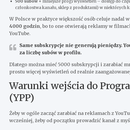
500 subów
+ mniejsze progi wyświetleń – dostęp do częśc
członkostwa kanału, sklep z produktami) w niektórych k
W Polsce w praktyce większość osób celuje nadal 
4000 godzin
, bo to one otwierają reklamy w film
YouTube.
Same subskrypcje nie generują pieniędzy. You
za liczbę subów w profilu.
Dlatego można mieć 5000 subskrypcji i zarabiać mni
prostu więcej wyświetleń od realnie zaangażowane
Warunki wejścia do Progr
(YPP)
Żeby w ogóle zacząć zarabiać na reklamach z YouTub
wcześniej, żeby od początku prowadzić kanał z myś