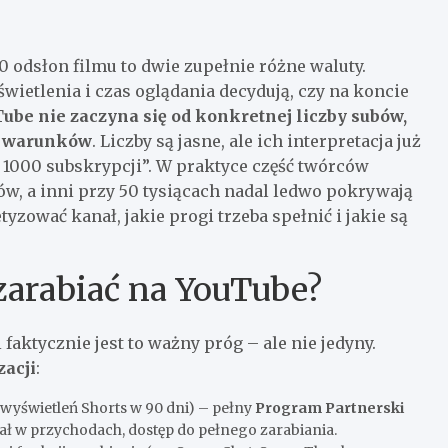
 odsłon filmu to dwie zupełnie różne waluty.
wietlenia i czas oglądania decydują, czy na koncie
be nie zaczyna się od konkretnej liczby subów,
 i warunków
. Liczby są jasne, ale ich interpretacja już
 1000 subskrypcji”. W praktyce część twórców
w, a inni przy 50 tysiącach nadal ledwo pokrywają
yzować kanał, jakie progi trzeba spełnić i jakie są
zarabiać na YouTube?
 faktycznie jest to ważny próg – ale nie jedyny.
acji
:
 wyświetleń Shorts w 90 dni) – pełny
Program Partnerski
ział w przychodach, dostęp do pełnego zarabiania.