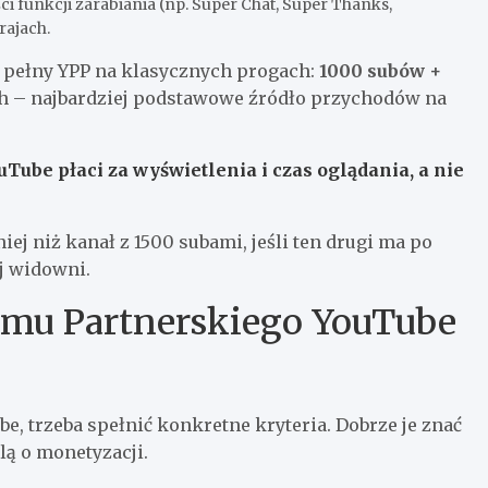
i funkcji zarabiania (np. Super Chat, Super Thanks,
rajach.
w pełny YPP na klasycznych progach:
1000 subów +
ach – najbardziej podstawowe źródło przychodów na
Tube płaci za wyświetlenia i czas oglądania, a nie
ej niż kanał z 1500 subami, jeśli ten drugi ma po
j widowni.
amu Partnerskiego YouTube
e, trzeba spełnić konkretne kryteria. Dobrze je znać
lą o monetyzacji.