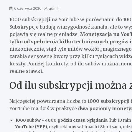
6 czerwca 2026
admin
1000 subskrypcji na YouTube w porównaniu do 1000
Subskrypcje budują wiarygodność kanału, ale to wyś
pojawią się realne pieniądze.
Monetyzacja na YouTu
tylko od spełnienia kilku technicznych progów
niekoniecznie, stąd tyle mitów wokół „magicznego
zarabia sensowne kwoty przy kilku tysiącach widzó
koszty. Poniżej konkrety: od ilu subów można monet
realne stawki.
Od ilu subskrypcji można 
Najczęściej powtarzana liczba to
1000 subskrypcji
i
YouTube ma dziś w praktyce
dwa poziomy monetyz
1000 subów + 4000 godzin czasu oglądania
(lub 10 mln
YouTube (YPP)
, czyli reklamy w filmach i Shortsach, ud