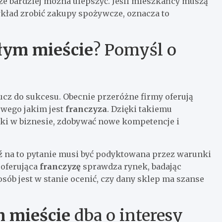
zcze bardziej można ulepszyć. Jeśli mieszkańcy muszą
zykład zrobić zakupy spożywcze, oznacza to
łym mieście
? Pomyśl o
cz do sukcesu. Obecnie przeróżne firmy oferują
wego jakim jest
franczyz
a
. Dzięki takiemu
ki w biznesie, zdobywać nowe kompetencje i
 na to pytanie musi być podyktowana przez warunki
 oferująca
franczyzę
sprawdza rynek, badając
sób jest w stanie ocenić, czy dany sklep ma szanse
 mieście
dba o interesy