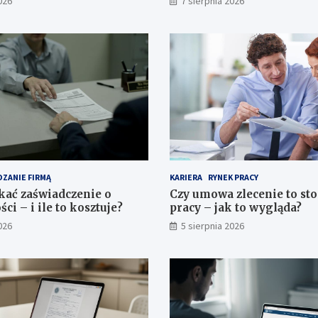
026
7 sierpnia 2026
ZANIE FIRMĄ
KARIERA
RYNEK PRACY
kać zaświadczenie o
Czy umowa zlecenie to st
ci – i ile to kosztuje?
pracy – jak to wygląda?
026
5 sierpnia 2026