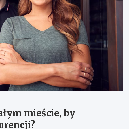
ałym mieście, by
urencji?