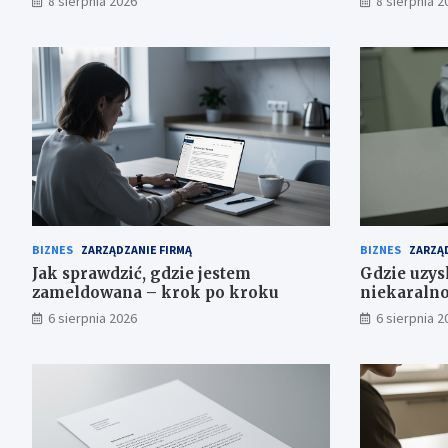
8 sierpnia 2026
8 sierpnia 2
BIZNES
ZARZĄDZANIE FIRMĄ
BIZNES
ZARZĄD
Jak sprawdzić, gdzie jestem
Gdzie uzys
zameldowana – krok po kroku
niekaralnoś
6 sierpnia 2026
6 sierpnia 2