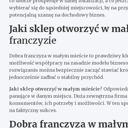
co dobrze prosperuje w danej lokalizacji, a co jes
wybierać się do sąsiedniej miejscowości, by na pr
potencjalną szansę na dochodowy biznes.
Jaki sklep otworzyć w ma
franczyzie
Dobra franczyza w małym mieście to prawdziwy klu
możliwość współpracy na zasadzie modelu bizneso
rozwiązaniu można bezpiecznie zacząć stawiać kro
jednocześnie zadbać o stabilny przychód.
Jaki sklep otworzyć w małym mieście
? Odpowiedź
panujące w danym miejscu. Duża zewnętrzna firma
konsumentów, ich potrzeby i możliwości. W ten spo
na faktyczny sukces.
Dobra franczyza w małym