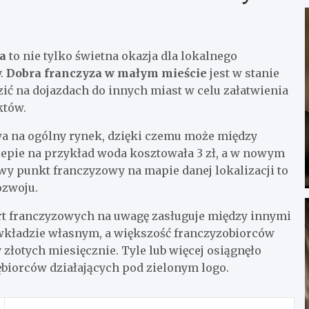
a
to nie tylko świetna okazja dla lokalnego
y.
Dobra franczyza w małym mieście
jest w stanie
zić na dojazdach do innych miast w celu załatwienia
któw.
a na ogólny rynek, dzięki czemu może między
lepie na przykład woda kosztowała 3 zł, a w nowym
Nowy punkt franczyzowy na mapie danej lokalizacji to
ozwoju.
rt franczyzowych na uwagę zasługuje między innymi
zł wkładzie własnym, a większość franczyzobiorców
złotych miesięcznie. Tyle lub więcej osiągnęło
iębiorców działających pod zielonym logo.