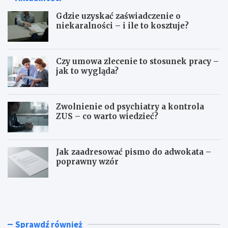
Gdzie uzyskać zaświadczenie o
niekaralności – i ile to kosztuje?
Czy umowa zlecenie to stosunek pracy –
jak to wygląda?
Zwolnienie od psychiatry a kontrola
ZUS – co warto wiedzieć?
Jak zaadresować pismo do adwokata –
poprawny wzór
G
C
d
z
z
y
i
u
e
m
Sprawdź również
u
o