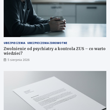
e
?
UBEZPIECZENIA
UBEZPIECZENIA ZDROWOTNE
Zwolnienie od psychiatry a kontrola ZUS – co warto
wiedzieć?
5 sierpnia 2026