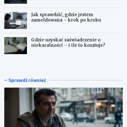
Jak sprawdzić, gdzie jestem
zameldowana – krok po kroku
Gdzie uzyskać zaświadczenie o
niekaralności – i ile to kosztuje?
C
C
z
z
y
y
T
B
u
i
Sprawdź również
r
n
c
a
j
n
a
c
j
e
e
j
s
e
t
s
b
t