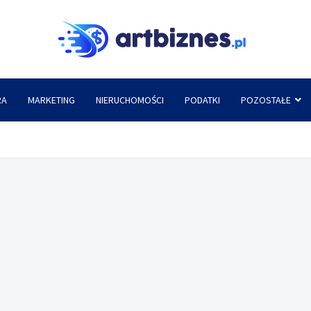
Artbi
RA
MARKETING
NIERUCHOMOŚCI
PODATKI
POZOSTAŁE