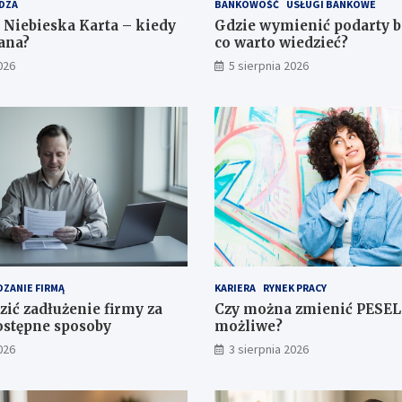
DZA
BANKOWOŚĆ
USŁUGI BANKOWE
 Niebieska Karta – kiedy
Gdzie wymienić podarty 
dana?
co warto wiedzieć?
026
5 sierpnia 2026
ZANIE FIRMĄ
KARIERA
RYNEK PRACY
zić zadłużenie firmy za
Czy można zmienić PESEL 
stępne sposoby
możliwe?
026
3 sierpnia 2026