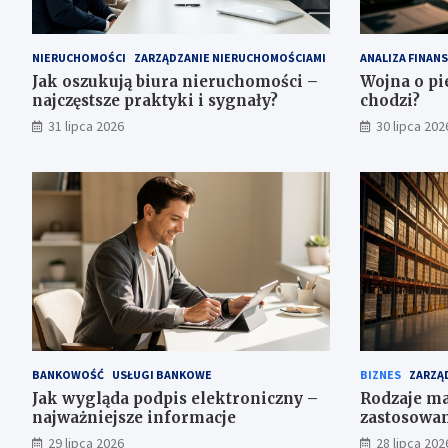
NIERUCHOMOŚCI
ZARZĄDZANIE NIERUCHOMOŚCIAMI
ANALIZA FINAN
Jak oszukują biura nieruchomości –
Wojna o pi
najczęstsze praktyki i sygnały?
chodzi?
31 lipca 2026
30 lipca 202
BANKOWOŚĆ
USŁUGI BANKOWE
BIZNES
ZARZĄD
Jak wygląda podpis elektroniczny –
Rodzaje ma
najważniejsze informacje
zastosowa
29 lipca 2026
28 lipca 202