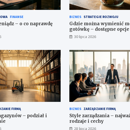
SOWA
FINANSE
BIZNES
STRATEGIE ROZWOJU
eniądz – o co naprawdę
Gdzie można wymienić m
gotówkę – dostępne opcje 
6
30 lipca 2026
ZANIE FIRMĄ
BIZNES
ZARZĄDZANIE FIRMĄ
gazynów – podział i
Style zarządzania – najwa
nie
rodzaje i cechy
6
28 lipca 2026