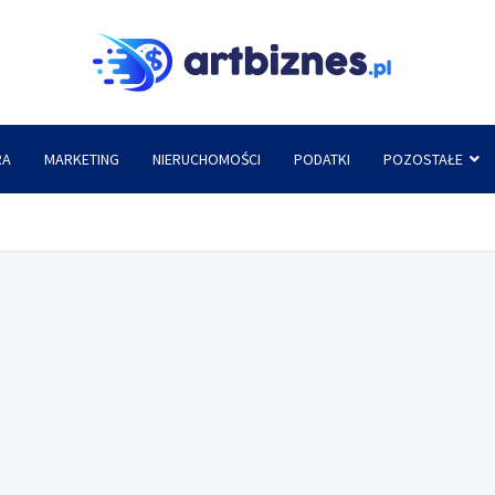
Artbi
RA
MARKETING
NIERUCHOMOŚCI
PODATKI
POZOSTAŁE