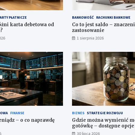
ARTY PŁATNICZE
BANKOWOŚĆ
RACHUNKI BANKOWE
óżni karta debetowa od
Co to jest saldo – znaczeni
?
zastosowanie
026
1 sierpnia 2026
SOWA
FINANSE
BIZNES
STRATEGIE ROZWOJU
eniądz – o co naprawdę
Gdzie można wymienić m
gotówkę – dostępne opcje 
6
30 lipca 2026