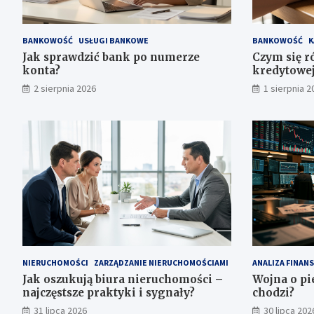
BANKOWOŚĆ
USŁUGI BANKOWE
BANKOWOŚĆ
K
Jak sprawdzić bank po numerze
Czym się r
konta?
kredytowej
2 sierpnia 2026
1 sierpnia 2
NIERUCHOMOŚCI
ZARZĄDZANIE NIERUCHOMOŚCIAMI
ANALIZA FINAN
Jak oszukują biura nieruchomości –
Wojna o pi
najczęstsze praktyki i sygnały?
chodzi?
31 lipca 2026
30 lipca 202