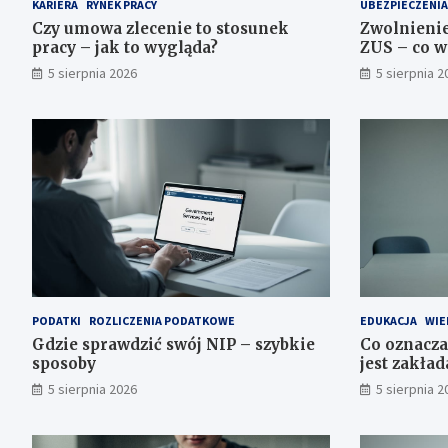
KARIERA
RYNEK PRACY
UBEZPIECZENIA
Czy umowa zlecenie to stosunek
Zwolnienie
pracy – jak to wygląda?
ZUS – co w
5 sierpnia 2026
5 sierpnia 2
PODATKI
ROZLICZENIA PODATKOWE
EDUKACJA
WIE
Gdzie sprawdzić swój NIP – szybkie
Co oznacza
sposoby
jest zakła
5 sierpnia 2026
5 sierpnia 2