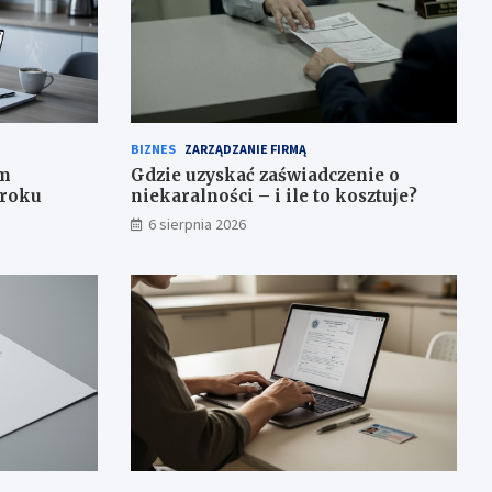
BIZNES
ZARZĄDZANIE FIRMĄ
em
Gdzie uzyskać zaświadczenie o
kroku
niekaralności – i ile to kosztuje?
6 sierpnia 2026