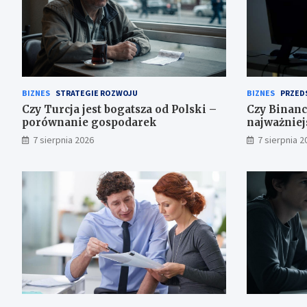
BIZNES
STRATEGIE ROZWOJU
BIZNES
PRZED
Czy Turcja jest bogatsza od Polski –
Czy Binanc
porównanie gospodarek
najważniej
7 sierpnia 2026
7 sierpnia 2