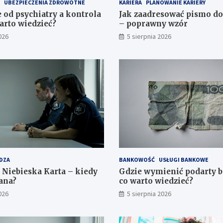
UBEZPIECZENIA ZDROWOTNE
KARIERA
PLANOWANIE KARIERY
 od psychiatry a kontrola
Jak zaadresować pismo d
arto wiedzieć?
– poprawny wzór
026
5 sierpnia 2026
DZA
BANKOWOŚĆ
USŁUGI BANKOWE
 Niebieska Karta – kiedy
Gdzie wymienić podarty 
dana?
co warto wiedzieć?
026
5 sierpnia 2026