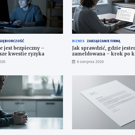
SIĘBIORCZOŚĆ
BIZNES
ZARZĄDZANIE FIRMĄ
e jest bezpieczny –
Jak sprawdzić, gdzie jest
sze kwestie ryzyka
zameldowana – krok po 
026
6 sierpnia 2026