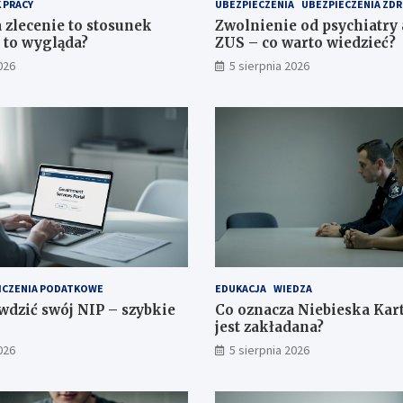
 PRACY
UBEZPIECZENIA
UBEZPIECZENIA Z
zlecenie to stosunek
Zwolnienie od psychiatry 
k to wygląda?
ZUS – co warto wiedzieć?
026
5 sierpnia 2026
ICZENIA PODATKOWE
EDUKACJA
WIEDZA
wdzić swój NIP – szybkie
Co oznacza Niebieska Kart
jest zakładana?
026
5 sierpnia 2026