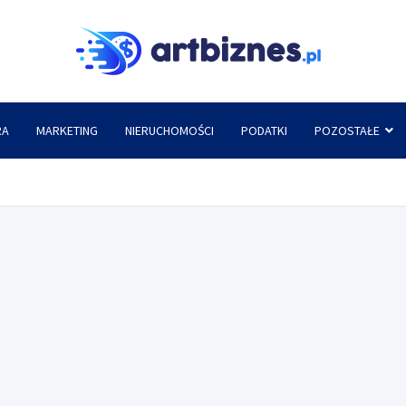
Artbi
RA
MARKETING
NIERUCHOMOŚCI
PODATKI
POZOSTAŁE