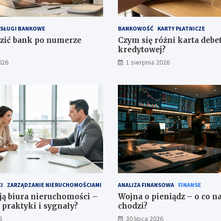
SŁUGI BANKOWE
BANKOWOŚĆ
KARTY PŁATNICZE
zić bank po numerze
Czym się różni karta debe
kredytowej?
026
1 sierpnia 2026
I
ZARZĄDZANIE NIERUCHOMOŚCIAMI
ANALIZA FINANSOWA
FINANSE
ją biura nieruchomości –
Wojna o pieniądz – o co 
 praktyki i sygnały?
chodzi?
6
30 lipca 2026