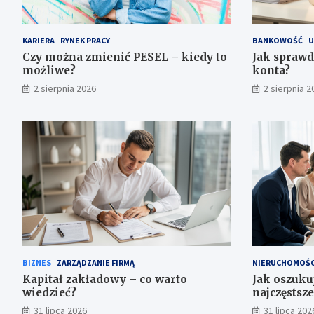
KARIERA
RYNEK PRACY
BANKOWOŚĆ
U
Czy można zmienić PESEL – kiedy to
Jak sprawd
możliwe?
konta?
2 sierpnia 2026
2 sierpnia 2
BIZNES
ZARZĄDZANIE FIRMĄ
NIERUCHOMOŚC
Kapitał zakładowy – co warto
Jak oszuku
wiedzieć?
najczęstsze
31 lipca 2026
31 lipca 202