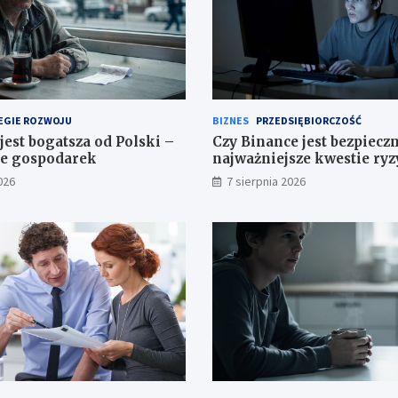
EGIE ROZWOJU
BIZNES
PRZEDSIĘBIORCZOŚĆ
jest bogatsza od Polski –
Czy Binance jest bezpiecz
e gospodarek
najważniejsze kwestie ry
026
7 sierpnia 2026